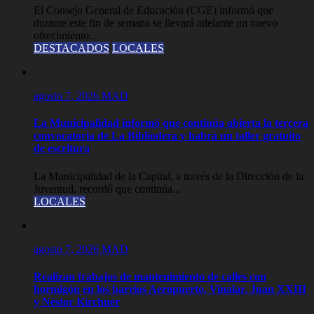
El Consejo General de Educación (CGE) informó que
durante este fin de semana se llevará adelante un nuevo
ofrecimiento...
DESTACADOS
LOCALES
agosto 7, 2026
MAD
La Municipalidad informó que continúa abierta la tercera
convocatoria de La Bibliodera y habrá un taller gratuito
de escritura
La Municipalidad de la Capital, a través de la Dirección de la
Juventud, recordó que continúa...
LOCALES
agosto 7, 2026
MAD
Realizan trabajos de mantenimiento de calles con
hormigón en los barrios Aeropuerto, Vinalar, Juan XXIII
y Néstor Kirchner