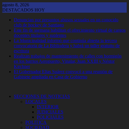
Saltar
agosto 8, 2026
al
DESTACADOS HOY
contenido
Denuncian por presuntos abusos sexuales en un conocido
club de hockey de Santiago
Este fin de ssemana habilitan el ofrecimiento virtual de cargos
docentes titulares y suplentes
La Municipalidad informó que continúa abierta la tercera
convocatoria de La Bibliodera y habrá un taller gratuito de
escritura
Realizan trabajos de mantenimiento de calles con hormigón
en los barrios Aeropuerto, Vinalar, Juan XXIII y Néstor
Kirchner
El Gobernador Elias Suárez convocó a una reunión de
Gabinete ampliada en Casa de Gobierno
SECCIONES DE NOTICIAS
LOCALES
INTERIOR
JUDICIALES
POLICIALES
POLITICA
SOCIEDAD