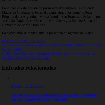
monseñor Ruben Frassia.
La iniciativa está basada en promover el turismo religioso en la
Madre de Ciudades al tener el cuenta atractivos como la Sede
Primada de la Argentina, Mama Antula, San Francisco Solano con
su Celda Capilla y el Museo de Arte Sacro y la Sábana Santa del
Convento de Santo Domingo.
La exposición se realizó ante la presencia de agentes de viajes.
DESTACADOS
,
LOCALES
Navegación
Nerviosa y con libreto «anti casta», Karina Milei habló por primera
vez en público
de
Calidad de Vida con su programa de fumigaciones esta semana
entradas
trabajará en el oeste de la ciudad
Entradas relacionadas
agosto 7, 2026
MAD
Este fin de ssemana habilitan el ofrecimiento virtual de
cargos docentes titulares y suplentes