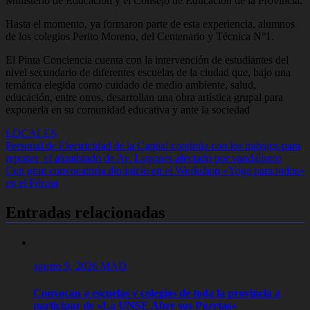
Ministerio de Educación y el Consejo de Educación de la Provincia.
Hasta el momento, ya formaron parte de esta experiencia, alumnos
de los colegios Perito Moreno, del Centenario y Técnica N°1.
El Pinta Conciencia cuenta con la intervención de estudiantes del
nivel secundario de diferentes escuelas de la ciudad que, bajo una
temática elegida como cuidado de medio ambiente, salud,
educación, entre otros, desarrollan una obra artística grupal para
exponerla en su comunidad educativa y ante la sociedad
LOCALES
Navegación
Personal de Electricidad de la Capital continúa con los trabajos para
reponer el alumbrado de Av. Lugones afectado por vandalismo
de
Con gran convocatoria dio inicio en el Workshop «Yoga para todos»
entradas
en el Fórum
Entradas relacionadas
agosto 9, 2026
MAD
Convocan a escuelas y colegios de toda la provincia a
participar de «La UNSE Abre sus Puertas»