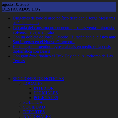
Saltar
agosto 10, 2026
al
DESTACADOS HOY
contenido
Dirigentes de todo el arco político despiden a Jorge Messi tras
su fallecimiento
La caída del consumo no encuentra piso: las ventas minoristas
volvieron a bajar en julio
Con un doblete de Jordy Caicedo, Huracán con el clásico ante
San Lorenzo en el Nuevo Gasómetro
El embajador argentino regresa al país en medio de la crisis
diplomática con Brasil
Con gran éxito finalizó el Trck Day en el Autódromo de Las
Termas
SECCIONES DE NOTICIAS
LOCALES
INTERIOR
JUDICIALES
POLICIALES
POLITICA
SOCIEDAD
DEPORTES
NACIONALES