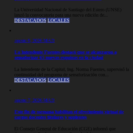
La Universidad Nacional de Santiago del Estero (UNSE)
lanzó la convocatoria para una nueva edición de...
DESTACADOS
LOCALES
agosto 9, 2026
MAD
La Intendente Fuentes destacó que se alcanzaron a
semaforizar 65 nuevas esquinas en la ciudad
La Intendente de la Capital, Ing. Norma Fuentes, supervisó la
continuidad del programa de semaforización con...
DESTACADOS
LOCALES
agosto 7, 2026
MAD
Este fin de ssemana habilitan el ofrecimiento virtual de
cargos docentes titulares y suplentes
El Consejo General de Educación (CGE) informó que