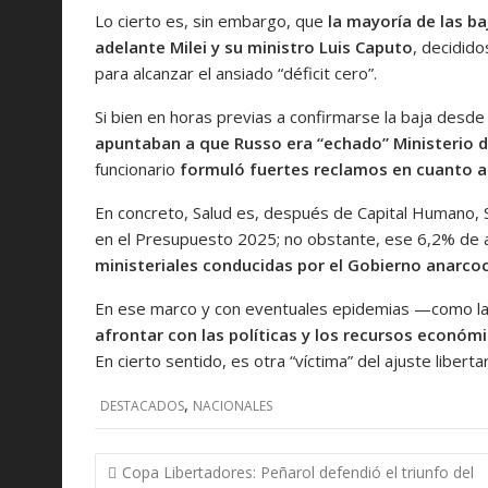
Lo cierto es, sin embargo, que
la mayoría de las b
adelante Milei y su ministro Luis Caputo
, decidido
para alcanzar el ansiado “déficit cero”.
Si bien en horas previas a confirmarse la baja desde
apuntaban a que Russo era “echado” Ministerio d
funcionario
formuló fuertes reclamos en cuanto a
En concreto, Salud es, después de Capital Humano, 
en el Presupuesto 2025; no obstante, ese 6,2% d
ministeriales conducidas por el Gobierno anarcoc
En ese marco y con eventuales epidemias —como 
afrontar con las políticas y los recursos econó
En cierto sentido, es otra “víctima” del ajuste libertar
,
DESTACADOS
NACIONALES
Navegación
Copa Libertadores: Peñarol defendió el triunfo del