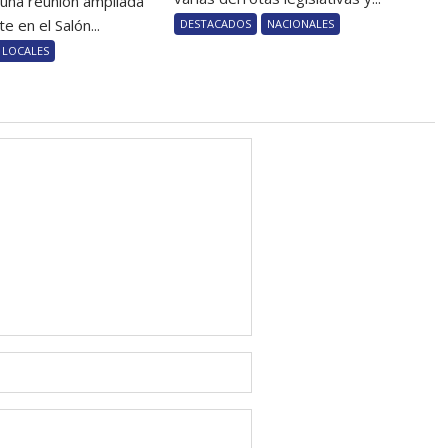
 una reunión ampliada
e en el Salón...
DESTACADOS
NACIONALES
LOCALES