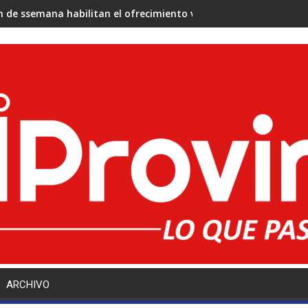
in de ssemana habilitan el ofrecimiento virtual de cargos docent
ARCHIVO