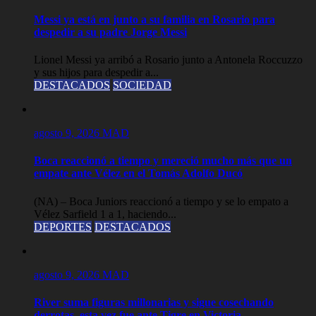
Messi ya está en junto a su familia en Rosario para
despedir a su padre Jorge Messi
Lionel Messi ya arribó a Rosario junto a Antonela Roccuzzo
y sus hijos para despedir a...
DESTACADOS
SOCIEDAD
agosto 9, 2026
MAD
Boca reaccionó a tiempo y mereció mucho más que un
empate ante Vélez en el Tomás Adolfo Ducó
(NA) – Boca Juniors reaccionó a tiempo y se lo empato a
Vélez Sarfield 1 a 1, haciendo...
DEPORTES
DESTACADOS
agosto 9, 2026
MAD
River suma figuras millonarias y sigue cosechando
derrotas, esta vez fue ante Tigre en Victoria