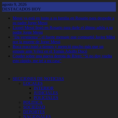
Saltar
agosto 9, 2026
al
DESTACADOS HOY
contenido
Messi ya está en junto a su familia en Rosario para despedir a
su padre Jorge Messi
Lionel Messi llegó en Rosario para darle el último adiós a su
padre Jorge Messi
"Da vergüenza": el fuerte mensaje que compartió Javier Milei
por la muerte de Jorge Messi
Boca reaccionó a tiempo y mereció mucho más que un
empate ante Vélez en el Tomás Adolfo Ducó
Coudet sobre una nueva derrota de River: “Si no doy vuelta
esto rápido, me iré a mi casa”
SECCIONES DE NOTICIAS
LOCALES
INTERIOR
JUDICIALES
POLICIALES
POLITICA
SOCIEDAD
DEPORTES
NACIONALES