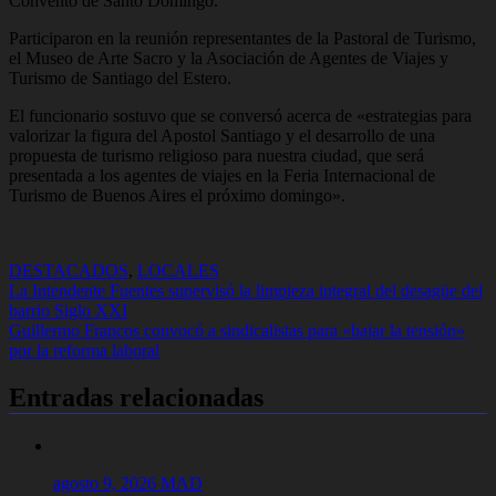
Convento de Santo Domingo.
Participaron en la reunión representantes de la Pastoral de Turismo,
el Museo de Arte Sacro y la Asociación de Agentes de Viajes y
Turismo de Santiago del Estero.
El funcionario sostuvo que se conversó acerca de «estrategias para
valorizar la figura del Apostol Santiago y el desarrollo de una
propuesta de turismo religioso para nuestra ciudad, que será
presentada a los agentes de viajes en la Feria Internacional de
Turismo de Buenos Aires el próximo domingo».
DESTACADOS
,
LOCALES
Navegación
La Intendente Fuentes supervisó la limpieza integral del desagüe del
barrio Siglo XXI
de
Guillermo Francos convocó a sindicalistas para «bajar la tensión»
entradas
por la reforma laboral
Entradas relacionadas
agosto 9, 2026
MAD