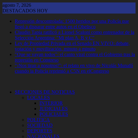
Saltar
agosto 7, 2026
al
DESTACADOS HOY
contenido
Represión descontrolada: 1500 heridos por una Policía que
llegó a disparar entre autos en el Obelisco
Claudio Tapia ratificó a Lionel Scaloni como entrenador de la
Selección Argentina: "Mi plan A, B y C"
Ley de Propiedad Privada en el Senado EN VIVO: debate,
votación y movilización, minuto a minuto
"Que se vayan todos": el canto viral contra el Gobierno tras la
represión en Congreso
"¡Nos tiran a nosotros!": el relato en vivo de Nicolás Munafó
cuando la Policía reprimió a C5N en elCongreso
SECCIONES DE NOTICIAS
LOCALES
INTERIOR
JUDICIALES
POLICIALES
POLITICA
SOCIEDAD
DEPORTES
NACIONALES