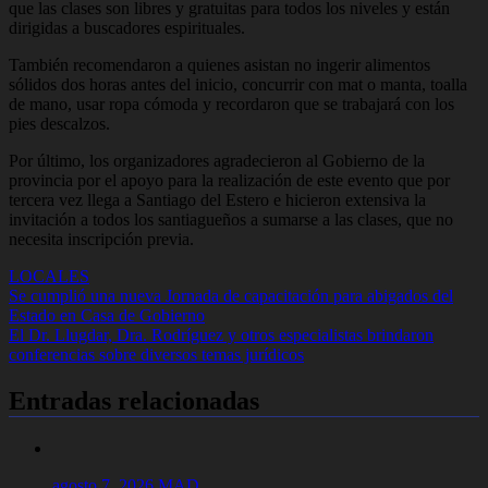
que las clases son libres y gratuitas para todos los niveles y están
dirigidas a buscadores espirituales.
También recomendaron a quienes asistan no ingerir alimentos
sólidos dos horas antes del inicio, concurrir con mat o manta, toalla
de mano, usar ropa cómoda y recordaron que se trabajará con los
pies descalzos.
Por último, los organizadores agradecieron al Gobierno de la
provincia por el apoyo para la realización de este evento que por
tercera vez llega a Santiago del Estero e hicieron extensiva la
invitación a todos los santiagueños a sumarse a las clases, que no
necesita inscripción previa.
LOCALES
Navegación
Se cumplió una nueva Jornada de capacitación para abigados del
Estado en Casa de Gobierno
de
El Dr. Llugdar, Dra. Rodríguez y otros especialistas brindaron
entradas
conferencias sobre diversos temas jurídicos
Entradas relacionadas
agosto 7, 2026
MAD