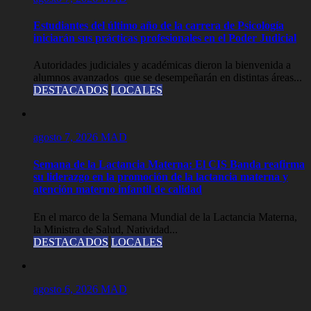
Estudiantes del último año de la carrera de Psicología
iniciarán sus prácticas profesionales en el Poder Judicial
Autoridades judiciales y académicas dieron la bienvenida a
alumnos avanzados que se desempeñarán en distintas áreas...
DESTACADOS
LOCALES
agosto 7, 2026
MAD
Semana de la Lactancia Materna: El CIS Banda reafirma
su liderazgo en la promoción de la lactancia materna y
atención materno infantil de calidad
En el marco de la Semana Mundial de la Lactancia Materna,
la Ministra de Salud, Natividad...
DESTACADOS
LOCALES
agosto 6, 2026
MAD