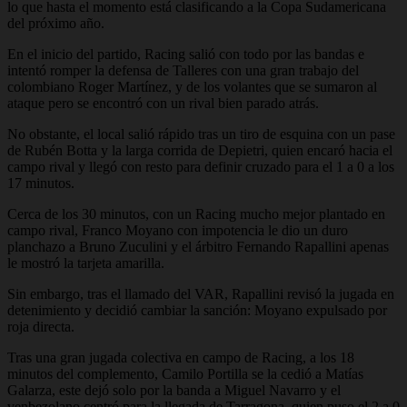
lo que hasta el momento está clasificando a la Copa Sudamericana
del próximo año.
En el inicio del partido, Racing salió con todo por las bandas e
intentó romper la defensa de Talleres con una gran trabajo del
colombiano Roger Martínez, y de los volantes que se sumaron al
ataque pero se encontró con un rival bien parado atrás.
No obstante, el local salió rápido tras un tiro de esquina con un pase
de Rubén Botta y la larga corrida de Depietri, quien encaró hacia el
campo rival y llegó con resto para definir cruzado para el 1 a 0 a los
17 minutos.
Cerca de los 30 minutos, con un Racing mucho mejor plantado en
campo rival, Franco Moyano con impotencia le dio un duro
planchazo a Bruno Zuculini y el árbitro Fernando Rapallini apenas
le mostró la tarjeta amarilla.
Sin embargo, tras el llamado del VAR, Rapallini revisó la jugada en
detenimiento y decidió cambiar la sanción: Moyano expulsado por
roja directa.
Tras una gran jugada colectiva en campo de Racing, a los 18
minutos del complemento, Camilo Portilla se la cedió a Matías
Galarza, este dejó solo por la banda a Miguel Navarro y el
venbezolano centró para la llegada de Tarragona, quien puso el 2 a 0