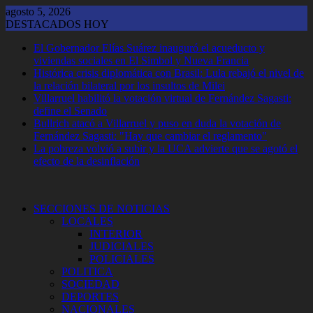
Saltar
agosto 5, 2026
al
DESTACADOS HOY
contenido
El Gobernador Elías Suárez inauguró el acueducto y
viviendas sociales en El Simbol y Nueva Francia
Histórica crisis diplomática con Brasil: Lula rebajó el nivel de
la relación bilateral por los insultos de Milei
Villarruel habilitó la votación virtual de Fernández Sagasti:
define el Senado
Bullrich atacó a Villarruel y puso en duda la votación de
Fernández Sagasti: "Hay que cambiar el reglamento"
La pobreza volvió a subir y la UCA advierte que se agotó el
efecto de la desinflación
SECCIONES DE NOTICIAS
LOCALES
INTERIOR
JUDICIALES
POLICIALES
POLITICA
SOCIEDAD
DEPORTES
NACIONALES