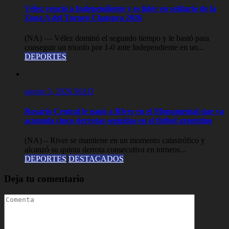
Vélez venció a Independiente y es líder en solitario de la
Zona A del Torneo Clausura 2026
(NA) — Vélez dominó el segundo tiempo y le bastó para
conseguir un triunfo por 1-0 ante Independiente en un...
DEPORTES
agosto 3, 2026
MAD
Rosario Central le ganó a River en el Monumental que ya
acumula cinco derrotas seguidas en el fútbol argentino
(NA) – River se mantiene en un momento catastrófico y
alcanzó su quinta derrota consecutiva en torneos...
DEPORTES
DESTACADOS
Deja tu comentario