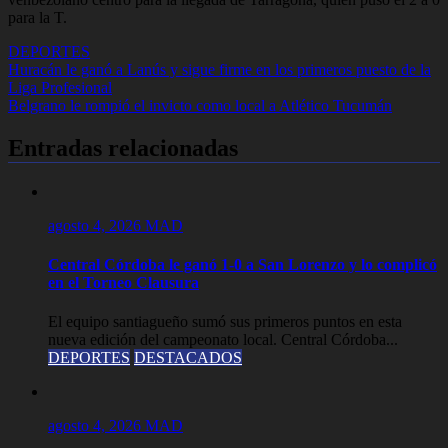
para la T.
DEPORTES
Navegación
Huracán le ganó a Lanús y sigue firme en los primeros puesto de la
Liga Profesional
de
Belgrano le rompió el invicto como local a Atlético Tucumán
entradas
Entradas relacionadas
agosto 4, 2026
MAD
Central Córdoba le ganó 1-0 a San Lorenzo y lo complicó
en el Torneo Clausura
El equipo santiagueño sumó sus primeros puntos en esta
nueva edición del campeonato local. Central Córdoba...
DEPORTES
DESTACADOS
agosto 4, 2026
MAD