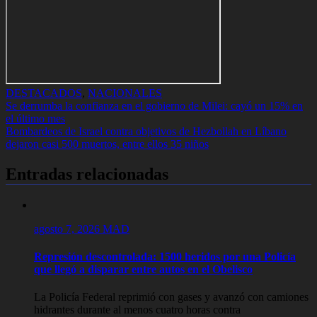
DESTACADOS
,
NACIONALES
Navegación
Se derrumba la confianza en el gobierno de Milei: cayó un 15% en
el último mes
de
Bombardeos de Israel contra objetivos de Hezbollah en Líbano
entradas
dejaron casi 500 muertos, entre ellos 35 niños
Entradas relacionadas
agosto 7, 2026
MAD
Represión descontrolada: 1500 heridos por una Policía
que llegó a disparar entre autos en el Obelisco
La Policía Federal reprimió con gases y avanzó con camiones
hidrantes durante al menos cuatro horas contra