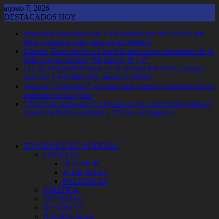
Saltar
agosto 7, 2026
al
DESTACADOS HOY
contenido
Represión descontrolada: 1500 heridos por una Policía que
llegó a disparar entre autos en el Obelisco
Claudio Tapia ratificó a Lionel Scaloni como entrenador de la
Selección Argentina: "Mi plan A, B y C"
Ley de Propiedad Privada en el Senado EN VIVO: debate,
votación y movilización, minuto a minuto
"Que se vayan todos": el canto viral contra el Gobierno tras la
represión en Congreso
"¡Nos tiran a nosotros!": el relato en vivo de Nicolás Munafó
cuando la Policía reprimió a C5N en elCongreso
SECCIONES DE NOTICIAS
LOCALES
INTERIOR
JUDICIALES
POLICIALES
POLITICA
SOCIEDAD
DEPORTES
NACIONALES