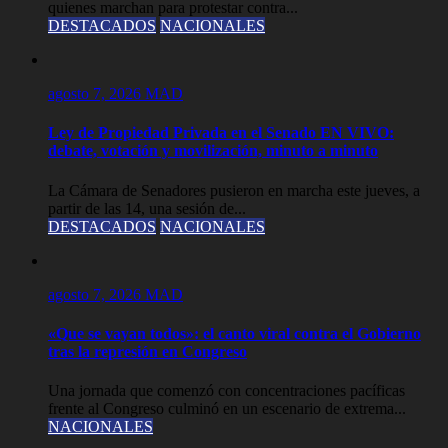
quienes marchan para protestar contra...
DESTACADOS
NACIONALES
agosto 7, 2026
MAD
Ley de Propiedad Privada en el Senado EN VIVO:
debate, votación y movilización, minuto a minuto
La Cámara de Senadores pusieron en marcha este jueves, a
partir de las 14, una sesión de...
DESTACADOS
NACIONALES
agosto 7, 2026
MAD
«Que se vayan todos»: el canto viral contra el Gobierno
tras la represión en Congreso
Una jornada que comenzó con concentraciones pacíficas
frente al Congreso culminó en un escenario de extrema...
NACIONALES