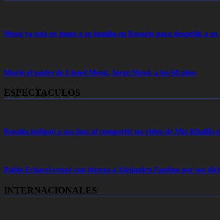
Messi ya está en junto a su familia en Rosario para despedir a s
Murió el padre de Lionel Messi, Jorge Messi, a los 68 años
ESPECTACULOS
Rosalía indignó a sus fans al compartir un video de Mia Khalifa p
Pablo Echarri cruzó con dureza a Alejandro Fantino por sus dich
INTERNACIONALES