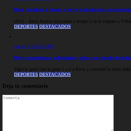
Boca reaccionó a tiempo y mereció mucho más que un empa
(NA) – Boca Juniors reaccionó a tiempo y se lo empato a Vélez 
DEPORTES
DESTACADOS
agosto 9, 2026
MAD
River suma figuras millonarias y sigue cosechando derrotas,
Tigre le ganó con lo justo 1 a 0 a River y extendió la crisis futbol
DEPORTES
DESTACADOS
Deja tu comentario