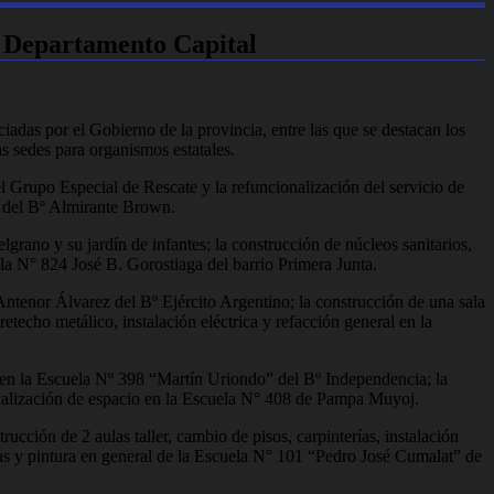
el Departamento Capital
iadas por el Gobierno de la provincia, entre las que se destacan los
s sedes para organismos estatales.
el Grupo Especial de Rescate y la refuncionalización del servicio de
ª del Bº Almirante Brown.
rano y su jardín de infantes; la construcción de núcleos sanitarios,
ela N° 824 José B. Gorostiaga del barrio Primera Junta.
Antenor Álvarez del Bº Ejército Argentino; la construcción de una sala
etecho metálico, instalación eléctrica y refacción general en la
ón en la Escuela Nº 398 “Martín Uriondo” del Bº Independencia; la
ionalización de espacio en la Escuela N° 408 de Pampa Muyoj.
ucción de 2 aulas taller, cambio de pisos, carpinterías, instalación
ras y pintura en general de la Escuela N° 101 “Pedro José Cumalat” de