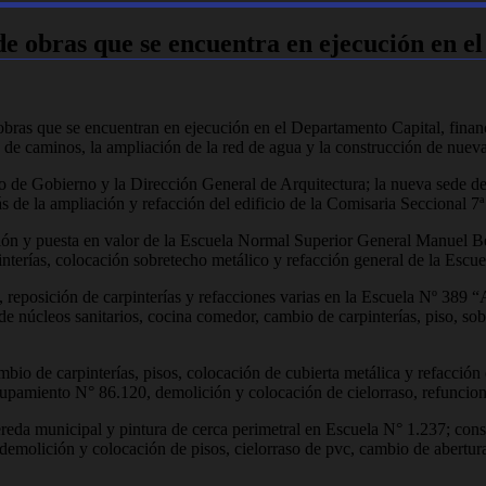
 de obras que se encuentra en ejecución en 
obras que se encuentran en ejecución en el Departamento Capital, financ
de caminos, la ampliación de la red de agua y la construcción de nueva
erio de Gobierno y la Dirección General de Arquitectura; la nueva sede d
s de la ampliación y refacción del edificio de la Comisaria Seccional 7
ión y puesta en valor de la Escuela Normal Superior General Manuel Belg
interías, colocación sobretecho metálico y refacción general de la Escu
, reposición de carpinterías y refacciones varias en la Escuela Nº 389 “
e núcleos sanitarios, cocina comedor, cambio de carpinterías, piso, sobr
ambio de carpinterías, pisos, colocación de cubierta metálica y refacci
Agrupamiento N° 86.120, demolición y colocación de cielorraso, refunc
reda municipal y pintura de cerca perimetral en Escuela N° 1.237; constr
a demolición y colocación de pisos, cielorraso de pvc, cambio de abertu