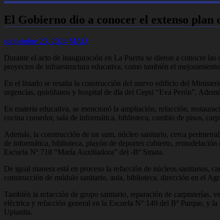
El Gobierno dio a conocer el extenso plan
septiembre 23, 2024
MAD
Durante el acto de inauguración en La Puerta se dieron a conocer las 
proyectos de infraestructura educativa, como también el mejoramiento 
En el listado se resalta la construcción del nuevo edificio del Minist
urgencias, quirófanos y hospital de día del Cepsi “Eva Perón”. Ademá
En materia educativa, se mencionó la ampliación, refacción, restaurac
cocina comedor, sala de informática, biblioteca, cambio de pisos, carp
Además, la construcción de un sum, núcleo sanitario, cerca perimetral
de informática, biblioteca, playón de deportes cubierto, remodelación d
Escuela Nº 718 “María Auxiliadora” del -Bº Smata.
De igual manera está en proceso la refacción de núcleos sanitarios, c
construcción de módulo sanitario, aula, biblioteca, dirección en el 
También la refacción de grupo sanitario, reparación de carpinterías, ve
eléctrica y refacción general en la Escuela N° 149 del Bº Parque, y l
Upianita.