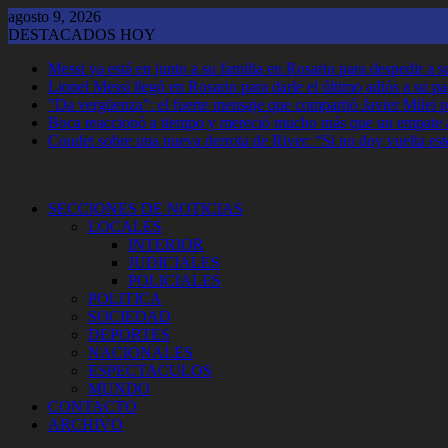
Saltar
agosto 9, 2026
al
DESTACADOS HOY
contenido
Messi ya está en junto a su familia en Rosario para despedir a 
Lionel Messi llegó en Rosario para darle el último adiós a su p
"Da vergüenza": el fuerte mensaje que compartió Javier Milei p
Boca reaccionó a tiempo y mereció mucho más que un empate 
Coudet sobre una nueva derrota de River: “Si no doy vuelta est
SECCIONES DE NOTICIAS
LOCALES
INTERIOR
JUDICIALES
POLICIALES
POLITICA
SOCIEDAD
DEPORTES
NACIONALES
ESPECTACULOS
MUNDO
CONTACTO
ARCHIVO