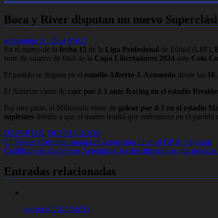
Boca y River disputan un nuevo Superclás
septiembre 21, 2024
MAD
En el marco de la
fecha 15
de la
Liga Profesional
de Fútbol (LPF),
serie de cuartos de final de la
Copa Libertadores 2024
ante
Colo Co
El partido se disputa en el
estadio Alberto J. Armando
desde las
16
,
El Xeneize viene de
caer por 2-1 ante Racing en el estadio Presid
Por otra parte, el Millonario viene de
golear por 4-1 en el estadio 
suplentes
debido a que el martes tendrá que enfrentarse en el partido 
DEPORTES
,
DESTACADOS
Navegación
F!: Franco Colapinto largará en la posición 12 en el GP de Singapur
Conflicto con Aerolíneas Argentinas: las dos alternativas que nego
de
entradas
Entradas relacionadas
agosto 6, 2026
MAD