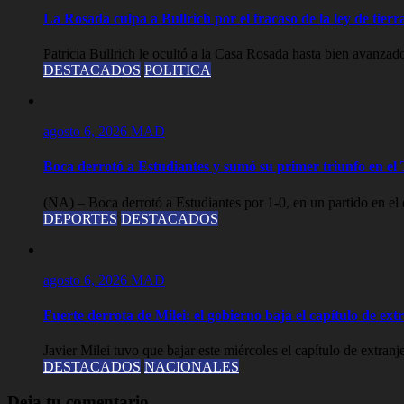
La Rosada culpa a Bullrich por el fracaso de la ley de tier
Patricia Bullrich le ocultó a la Casa Rosada hasta bien avanzado
DESTACADOS
POLITICA
agosto 6, 2026
MAD
Boca derrotó a Estudiantes y sumó su primer triunfo en e
(NA) – Boca derrotó a Estudiantes por 1-0, en un partido en el 
DEPORTES
DESTACADOS
agosto 6, 2026
MAD
Fuerte derrota de Milei: el gobierno baja el capítulo de ext
Javier Milei tuvo que bajar este miércoles el capítulo de extranj
DESTACADOS
NACIONALES
Deja tu comentario