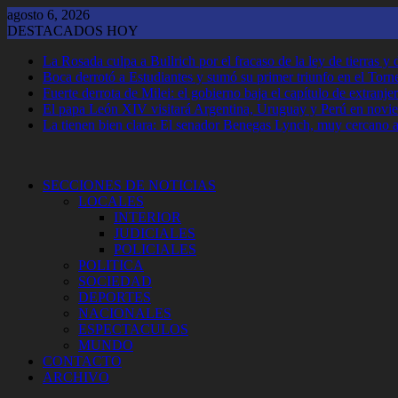
Saltar
agosto 6, 2026
al
DESTACADOS HOY
contenido
La Rosada culpa a Bullrich por el fracaso de la ley de tierras 
Boca derrotó a Estudiantes y sumó su primer triunfo en el Tor
Fuerte derrota de Milei: el gobierno baja el capítulo de extranjer
El papa León XIV visitará Argentina, Uruguay y Perú en novi
La tienen bien clara: El senador Benegas Lynch, muy cercano a 
SECCIONES DE NOTICIAS
LOCALES
INTERIOR
JUDICIALES
POLICIALES
POLITICA
SOCIEDAD
DEPORTES
NACIONALES
ESPECTACULOS
MUNDO
CONTACTO
ARCHIVO