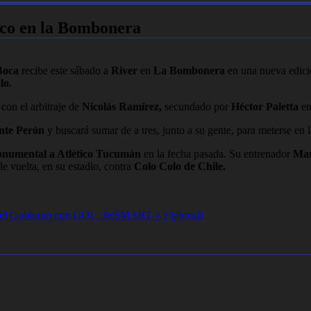
ico en la Bombonera
Boca
recibe este sábado a
River
en
La Bombonera
en una nueva edici
lo.
 con el arbitraje de
Nicolás Ramírez,
secundado por
Héctor Paletta
en
ente Perón
y buscará sumar de a tres, junto a su gente, para meterse en 
Monumental a Atlético Tucumán
en la fecha pasada. Su entrenador
Mar
de vuelta, en su estadio, contra
Colo Colo de Chile.
cia el Gobierno con GOL, JetSMART y Flybondi