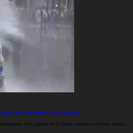
on agua, gas lacrimógeno y balas de goma
inmediaciones del Congreso de la Nación mientras el Senado debate...