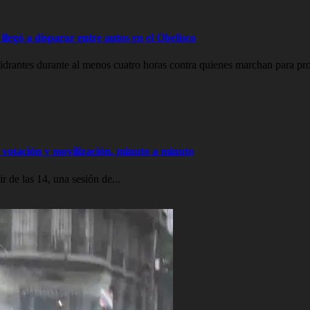
legó a disparar entre autos en el Obelisco
drantes durante al menos cuatro horas contra quienes marchan para prot
votación y movilización, minuto a minuto
 de las 14, una sesión de...