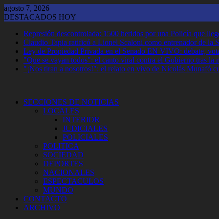
Saltar
agosto 7, 2026
al
DESTACADOS HOY
contenido
Represión descontrolada: 1500 heridos por una Policía que llegó
Claudio Tapia ratificó a Lionel Scaloni como entrenador de la 
Ley de Propiedad Privada en el Senado EN VIVO: debate, vota
"Que se vayan todos": el canto viral contra el Gobierno tras la
"¡Nos tiran a nosotros!": el relato en vivo de Nicolás Munafó 
SECCIONES DE NOTICIAS
LOCALES
INTERIOR
JUDICIALES
POLICIALES
POLITICA
SOCIEDAD
DEPORTES
NACIONALES
ESPECTACULOS
MUNDO
CONTACTO
ARCHIVO