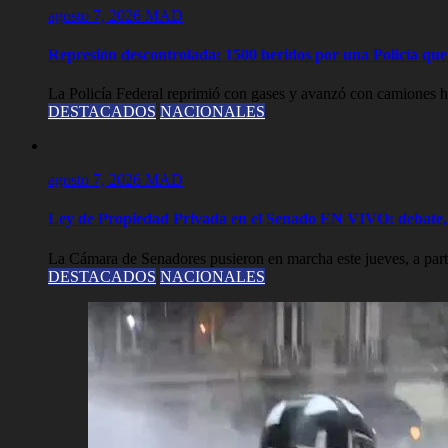
agosto 7, 2026
MAD
Represión descontrolada: 1500 heridos por una Policía que l
La Policía Federal reprimió con gases y avanzó con camiones hi
DESTACADOS
NACIONALES
agosto 7, 2026
MAD
Ley de Propiedad Privada en el Senado EN VIVO: debate, 
La Cámara de Senadores pusieron en marcha este jueves, a partir
DESTACADOS
NACIONALES