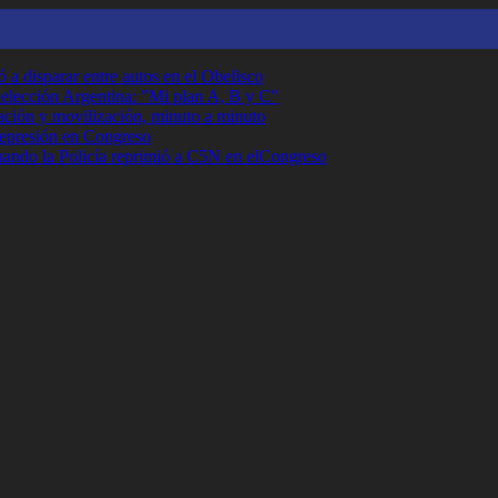
 a disparar entre autos en el Obelisco
Selección Argentina: "Mi plan A, B y C"
ción y movilización, minuto a minuto
 represión en Congreso
cuando la Policía reprimió a C5N en elCongreso