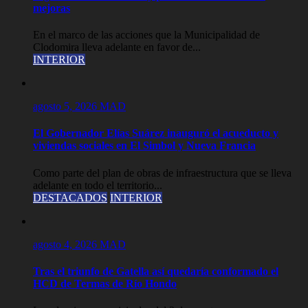
mejoras
En el marco de las acciones que la Municipalidad de
Clodomira lleva adelante en favor de...
INTERIOR
agosto 5, 2026
MAD
El Gobernador Elías Suárez inauguró el acueducto y
viviendas sociales en El Simbol y Nueva Francia
Como parte del plan de obras de infraestructura que se lleva
adelante en todo el territorio...
DESTACADOS
INTERIOR
agosto 4, 2026
MAD
Tras el triunfo de Gatella así quedaría conformado el
HCD de Termas de Río Hondo