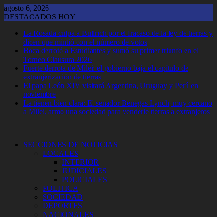
Saltar
agosto 6, 2026
al
DESTACADOS HOY
contenido
La Rosada culpa a Bullrich por el fracaso de la ley de tierras y
dicen que mintió con el número de votos
Boca derrotó a Estudiantes y sumó su primer triunfo en el
Torneo Clausura 2026
Fuerte derrota de Milei: el gobierno baja el capítulo de
extranjerización de tierras
El papa León XIV visitará Argentina, Uruguay y Perú en
noviembre
La tienen bien clara: El senador Benegas Lynch, muy cercano
a Milei, armó una sociedad para venderle tierras a extranjeros
SECCIONES DE NOTICIAS
LOCALES
INTERIOR
JUDICIALES
POLICIALES
POLITICA
SOCIEDAD
DEPORTES
NACIONALES