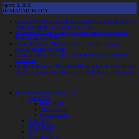
Saltar
agosto 6, 2026
al
DESTACADOS HOY
contenido
La Rosada culpa a Bullrich por el fracaso de la ley de tierras y
dicen que mintió con el número de votos
Boca derrotó a Estudiantes y sumó su primer triunfo en el
Torneo Clausura 2026
Fuerte derrota de Milei: el gobierno baja el capítulo de
extranjerización de tierras
El papa León XIV visitará Argentina, Uruguay y Perú en
noviembre
La tienen bien clara: El senador Benegas Lynch, muy cercano
a Milei, armó una sociedad para venderle tierras a extranjeros
SECCIONES DE NOTICIAS
LOCALES
INTERIOR
JUDICIALES
POLICIALES
POLITICA
SOCIEDAD
DEPORTES
NACIONALES