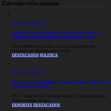
Entradas relacionadas
agosto 6, 2026
MAD
La Rosada culpa a Bullrich por el fracaso de la ley de
tierras y dicen que mintió con el número de votos
Patricia Bullrich le ocultó a la Casa Rosada hasta bien
avanzado este miércoles que no tenía...
DESTACADOS
POLITICA
agosto 6, 2026
MAD
Boca derrotó a Estudiantes y sumó su primer triunfo en el
Torneo Clausura 2026
(NA) – Boca derrotó a Estudiantes por 1-0, en un partido en
el que un primer tiempo...
DEPORTES
DESTACADOS