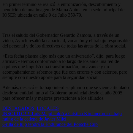
En primer término se realizó la entronización, descubrimiento y
bendición de una imagen de Mama Antula en la sede principal del
IOSEP, ubicada en calle 9 de Julio 359/79.
Tras el saludo del Gobernador Gerardo Zamora, a través de un
video, Ayuch resaltó la capacidad, vocación y el trabajo responsable
del personal y de los directivos de todas las áreas de la obra social.
«Esta fecha plasma algo más que un aniversario”, dijo, para luego
afirmar: «Hemos conformado a lo largo de los años una red de
equipos que impulsó una transformación, un avance y un
acompañamiento; sabemos que fue con errores y con aciertos, pero
siempre con nuestro aporte para la seguridad social”.
Además, destacó el trabajo interdisciplinario que se viene articulado
desde su entidad junto al Gobierno provincial desde el año 2005
para ofrecer más y mejores prestaciones a los afiliados.
DESTACADOS
,
LOCALES
Navegación
INSÓLITO!!!! Luis Majul culpó a Cristina Kirchner por el bajo
rating de la cadena de Javier Milei
de
Grilla de lujo tendrá la Endurance del Porsche Cup
entradas