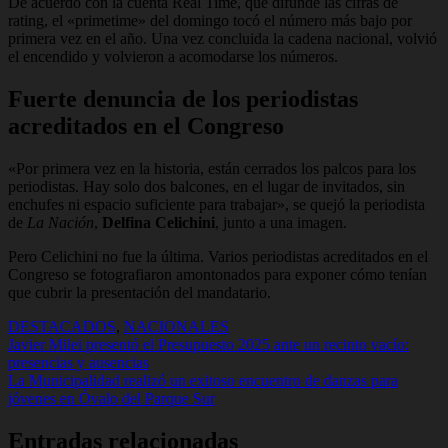
De acuerdo con la cuenta Real Time, que difunde las cifras de
rating, el «primetime» del domingo tocó el número más bajo por
primera vez en el año. Una vez concluida la cadena nacional, volvió
el encendido y volvieron a acomodarse los números.
Fuerte denuncia de los periodistas
acreditados en el Congreso
«Por primera vez en la historia, están cerrados los palcos para los
periodistas. Hay solo dos balcones, en el lugar de invitados, sin
enchufes ni espacio suficiente para trabajar», se quejó la periodista
de
La Nación
,
Delfina Celichini
, junto a una imagen.
Pero Celichini no fue la última. Varios periodistas acreditados en el
Congreso se fotografiaron amontonados para exponer cómo tenían
que cubrir la presentación del mandatario.
DESTACADOS
,
NACIONALES
Navegación
Javier Milei presentó el Presupuesto 2025 ante un recinto vacío:
presencias y ausencias
de
La Municipalidad realizó un exitoso encuentro de danzas para
entradas
jóvenes en Óvalo del Parque Sur
Entradas relacionadas