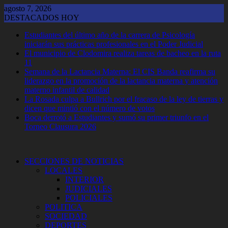
Saltar
agosto 7, 2026
al
DESTACADOS HOY
contenido
Estudiantes del último año de la carrera de Psicología
iniciarán sus prácticas profesionales en el Poder Judicial
El municipio de Clodomira realiza tareas de bacheo en la ruta
11
Semana de la Lactancia Materna: El CIS Banda reafirma su
liderazgo en la promoción de la lactancia materna y atención
materno infantil de calidad
La Rosada culpa a Bullrich por el fracaso de la ley de tierras y
dicen que mintió con el número de votos
Boca derrotó a Estudiantes y sumó su primer triunfo en el
Torneo Clausura 2026
SECCIONES DE NOTICIAS
LOCALES
INTERIOR
JUDICIALES
POLICIALES
POLITICA
SOCIEDAD
DEPORTES