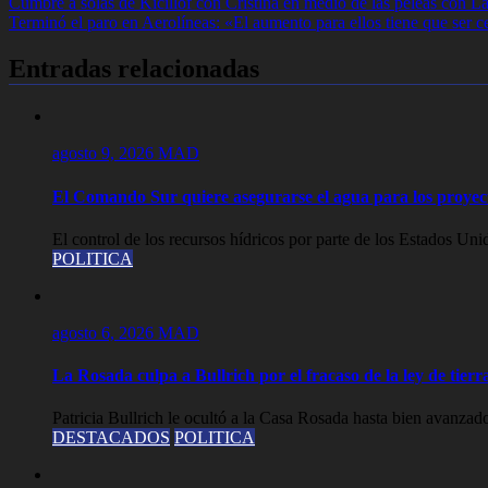
Navegación
Cumbre a solas de Kicillof con Cristina en medio de las peleas con 
Terminó el paro en Aerolíneas: «El aumento para ellos tiene que ser c
de
entradas
Entradas relacionadas
agosto 9, 2026
MAD
El Comando Sur quiere asegurarse el agua para los proyect
El control de los recursos hídricos por parte de los Estados Un
POLITICA
agosto 6, 2026
MAD
La Rosada culpa a Bullrich por el fracaso de la ley de tier
Patricia Bullrich le ocultó a la Casa Rosada hasta bien avanzado
DESTACADOS
POLITICA