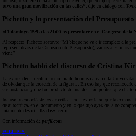
Incluso, hizo referencia al anticipo de Milei, quien dijo que vetara el
tuvo una gran movilización en las calles”
, dijo en diálogo con
Toma
Pichetto y la presentación del Presupuesto
«El domingo 15/9 a las 21:00 hs presentaré en el Congreso de la
Al respecto, Pichetto sostuvo: “Mi bloque no va a ir completo a la pr
representativos de la Comisión (de Presupuesto), vamos a estar los que
viene”
Pichetto habló del discurso de Cristina Ki
La expresidenta recibió un doctorado honoris causa en la Universidad d
de olvidar que la creación de la figura… En eso hay que reconocerle ac
circunstancias y que fue producto de una decisión política que ella to
Incluso, reconoció signos de críticas en la exposición que la exmand
de autocrítica, en el documento y en lo que dijo ayer, de la no comp
totalmente desactualizadas», cerró.
Con información de
perfil.com
POLITICA