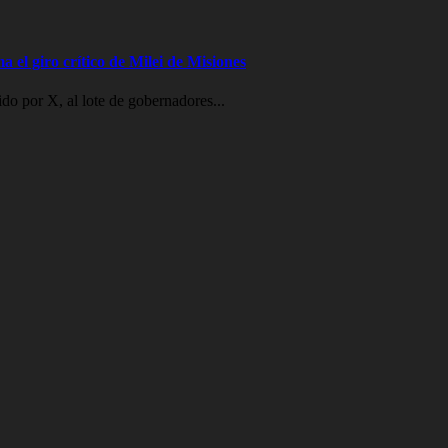
a el giro crítico de Milei de Misiones
o por X, al lote de gobernadores...