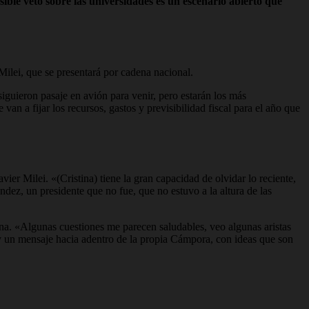
sible veto sobre las universidades es un escenario abierto que
Milei, que se presentará por cadena nacional.
iguieron pasaje en avión para venir, pero estarán los más
n a fijar los recursos, gastos y previsibilidad fiscal para el año que
ier Milei. «(Cristina) tiene la gran capacidad de olvidar lo reciente,
dez, un presidente que no fue, que no estuvo a la altura de las
na. «Algunas cuestiones me parecen saludables, veo algunas aristas
y un mensaje hacia adentro de la propia Cámpora, con ideas que son