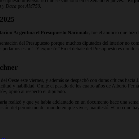
 presupuesto universitario que se sanciono en el Senado el jueves.
“El po
 y Daca
por
AM750.
 2025
 Nación Argentina el Presupuesto Nacional»
, fue el anuncio que hizo 
esentación del Presupuesto porque muchos diputados del interior no cons
 podamos estar”. Y expresó: “En el debate del Presupuesto es donde se va
rchner
el Oeste este viernes, y además se despachó con duras críticas hacia Jav
titud y habilidad. Omite el pasado de los cuatro años de Alberto Fernán
mó», opinó al respecto el diputado.
ataria realizó y que ya había adelantado en un documento hace una sema
rensión del peronismo del mundo en que vive», manifestó. «Creo que ha