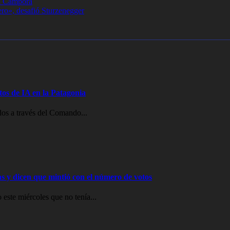
La Cámpora
ero», desafió Sturzenegger
os de IA en la Patagonia
idos a través del Comando...
ras y dicen que mintió con el número de votos
 este miércoles que no tenía...