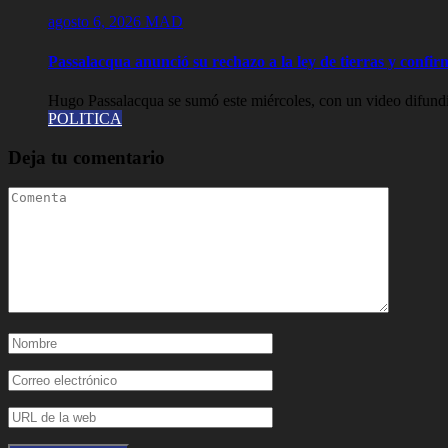
agosto 6, 2026
MAD
Passalacqua anunció su rechazo a la ley de tierras y confirm
Hugo Passalacqua se sumó este miércoles, con un video difundid
POLITICA
Deja tu comentario