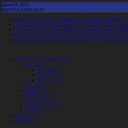
Saltar
agosto 9, 2026
al
DESTACADOS HOY
contenido
Messi ya está en junto a su familia en Rosario para despedir a 
Lionel Messi llegó en Rosario para darle el último adiós a su p
"Da vergüenza": el fuerte mensaje que compartió Javier Milei p
Boca reaccionó a tiempo y mereció mucho más que un empate 
Coudet sobre una nueva derrota de River: “Si no doy vuelta est
SECCIONES DE NOTICIAS
LOCALES
INTERIOR
JUDICIALES
POLICIALES
POLITICA
SOCIEDAD
DEPORTES
NACIONALES
ESPECTACULOS
MUNDO
CONTACTO
ARCHIVO