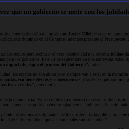
 vez que un gobierno se mete con los jubila
odría tener la decisión del presidente
Javier Milei
de vetar un aumento 
erfecta este domingo en el Congreso mientras presente el Presupuesto 20
ar dos tercios para rechazar el veto presidencial a la reforma jubilatori
na para los gobiernos. Este 14 de septiembre en una entrevista radial f
mina impactado, signa el proceso del Gobierno”
, indicó.
ilidad, los efectos no son ahora pero siempre van a estar en la memoria 
 impactas,
eso tiene efectos y consecuencias
, y las tenés que asumir a 
emas los viví todos”, rememoró.
tal de la democracia. Por eso molesta a quienes creen ser los dueños de 
 parcialmente, se podría haber arreglado en el ámbito del Senado, hab
 finito, estuvimos a 8 diputados de los dos tercios, la política no tiene
cional, el Gobierno tiene que aceptar cuáles son sus límites”.