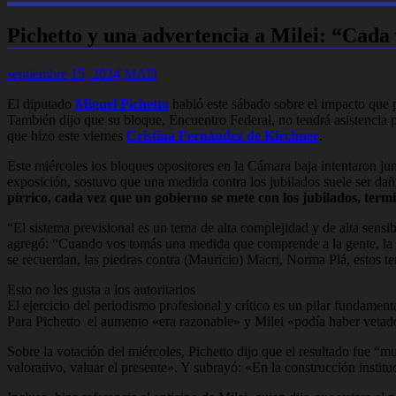
Pichetto y una advertencia a Milei: “Cada
septiembre 15, 2024
MAD
El diputado
Miguel Pichetto
habló este sábado sobre el impacto que p
También dijo que su bloque, Encuentro Federal, no tendrá asistencia p
que hizo este viernes
Cristina Fernández de Kirchner
.
Este miércoles los bloques opositores en la Cámara baja intentaron junt
exposición, sostuvo que una medida contra los jubilados suele ser dañi
pírrico, cada vez que un gobierno se mete con los jubilados, ter
“El sistema previsional es un tema de alta complejidad y de alta sensib
agregó: “Cuando vos tomás una medida que comprende a la gente, la
se recuerdan, las piedras contra (Mauricio) Macri, Norma Plá, estos t
Esto no les gusta a los autoritarios
El ejercicio del periodismo profesional y crítico es un pilar fundamen
Para Pichetto el aumento «era razonable» y Milei «podía haber vetado
Sobre la votación del miércoles, Pichetto dijo que el resultado fue “muy
valorativo, valuar el presente». Y subrayó: «En la construcción institu