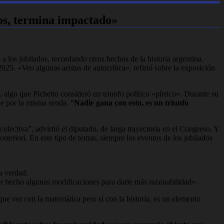
dos, termina impactado»
a los jubilados, recordando otros hechos de la historia argentina.
25. «Veo algunas aristas de autocrítica», refirió sobre la exposición
a, algo que Pichetto consideró un triunfo político «pírrico». Durante su
ue por la misma senda. “
Nadie gana con esto, es un triunfo
colectiva”, advirtió el diputado, de larga trayectoria en el Congreso. Y
posteriori. En este tipo de temas, siempre los eventos de los jubilados
la verdad.
er hecho algunas modificaciones para darle más razonabilidad».
 que ver con la matemática pero sí con la historia, es un elemento