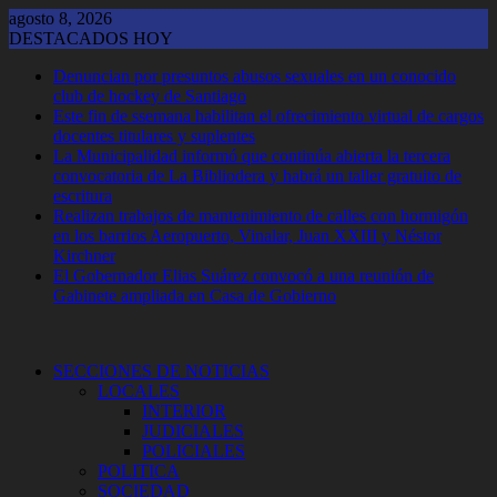
Saltar
agosto 8, 2026
al
DESTACADOS HOY
contenido
Denuncian por presuntos abusos sexuales en un conocido
club de hockey de Santiago
Este fin de ssemana habilitan el ofrecimiento virtual de cargos
docentes titulares y suplentes
La Municipalidad informó que continúa abierta la tercera
convocatoria de La Bibliodera y habrá un taller gratuito de
escritura
Realizan trabajos de mantenimiento de calles con hormigón
en los barrios Aeropuerto, Vinalar, Juan XXIII y Néstor
Kirchner
El Gobernador Elias Suárez convocó a una reunión de
Gabinete ampliada en Casa de Gobierno
SECCIONES DE NOTICIAS
LOCALES
INTERIOR
JUDICIALES
POLICIALES
POLITICA
SOCIEDAD