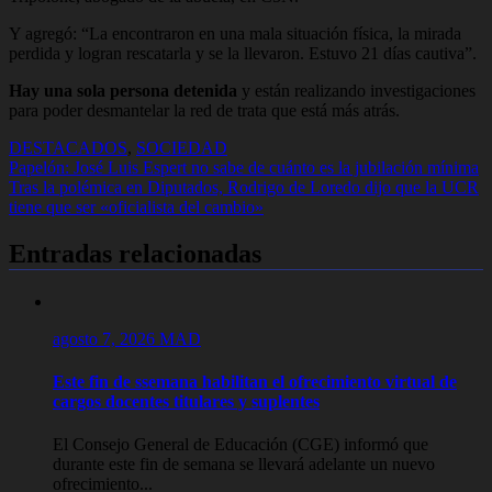
Y agregó: “La encontraron en una mala situación física, la mirada
perdida y logran rescatarla y se la llevaron. Estuvo 21 días cautiva”.
Hay una sola persona detenida
y están realizando investigaciones
para poder desmantelar la red de trata que está más atrás.
DESTACADOS
,
SOCIEDAD
Navegación
Papelón: José Luis Espert no sabe de cuánto es la jubilación mínima
Tras la polémica en Diputados, Rodrigo de Loredo dijo que la UCR
de
tiene que ser «oficialista del cambio»
entradas
Entradas relacionadas
agosto 7, 2026
MAD
Este fin de ssemana habilitan el ofrecimiento virtual de
cargos docentes titulares y suplentes
El Consejo General de Educación (CGE) informó que
durante este fin de semana se llevará adelante un nuevo
ofrecimiento...