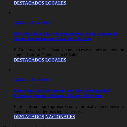
DESTACADOS
LOCALES
agosto 7, 2026
MAD
El Gobernador Elias Suárez convocó a una reunión de
Gabinete ampliada en Casa de Gobierno
El Gobernador Elías Suárez convocó este viernes una reunión
ampliada de su Gabinete en el Salón...
DESTACADOS
LOCALES
agosto 7, 2026
MAD
Media sanción en el Senado a la Ley de Propiedad
Privada, pero sin Tierras ni Manejo del Fuego
El oficialismo logró aprobar la nueva normativa en el Senado,
luego de varias derrotas legislativas y...
DESTACADOS
NACIONALES