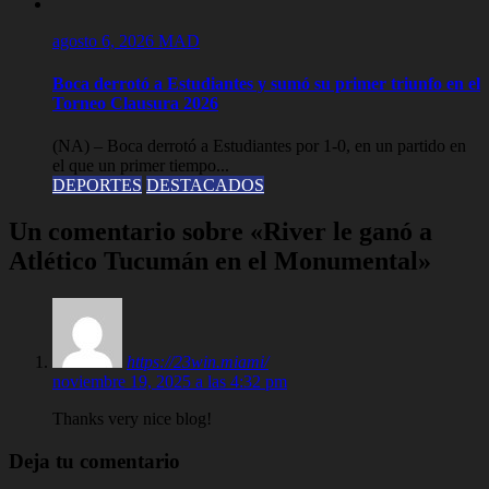
agosto 6, 2026
MAD
Boca derrotó a Estudiantes y sumó su primer triunfo en el
Torneo Clausura 2026
(NA) – Boca derrotó a Estudiantes por 1-0, en un partido en
el que un primer tiempo...
DEPORTES
DESTACADOS
Un comentario sobre «River le ganó a
Atlético Tucumán en el Monumental»
https://23win.miami/
noviembre 19, 2025 a las 4:32 pm
Thanks very nice blog!
Deja tu comentario