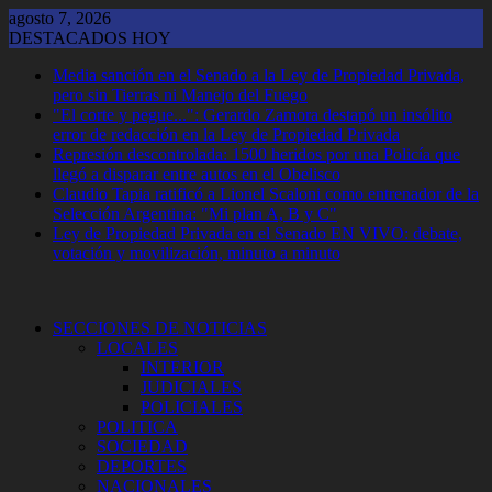
Saltar
agosto 7, 2026
al
DESTACADOS HOY
contenido
Media sanción en el Senado a la Ley de Propiedad Privada,
pero sin Tierras ni Manejo del Fuego
"El corte y pegue...": Gerardo Zamora destapó un insólito
error de redacción en la Ley de Propiedad Privada
Represión descontrolada: 1500 heridos por una Policía que
llegó a disparar entre autos en el Obelisco
Claudio Tapia ratificó a Lionel Scaloni como entrenador de la
Selección Argentina: "Mi plan A, B y C"
Ley de Propiedad Privada en el Senado EN VIVO: debate,
votación y movilización, minuto a minuto
SECCIONES DE NOTICIAS
LOCALES
INTERIOR
JUDICIALES
POLICIALES
POLITICA
SOCIEDAD
DEPORTES
NACIONALES