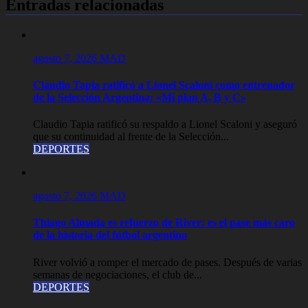
Entradas relacionadas
agosto 7, 2026
MAD
Claudio Tapia ratificó a Lionel Scaloni como entrenador
de la Selección Argentina: «Mi plan A, B y C»
Claudio Tapia ratificó su respaldo a Lionel Scaloni y aseguró
que su continuidad al frente de la Selección...
DEPORTES
agosto 7, 2026
MAD
Thiago Almada es refuerzo de River: es el pase más caro
de la historia del fútbol argentino
River volvió a romper el mercado de pases. Después de varias
semanas de negociaciones, el club de...
DEPORTES