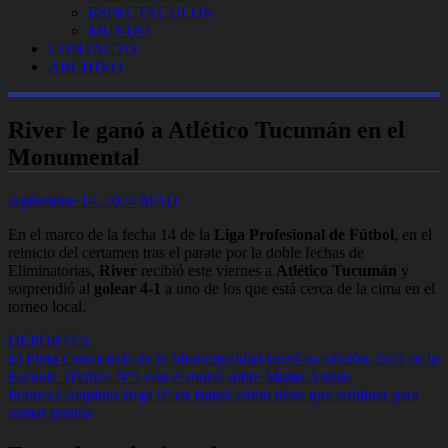
ESPECTACULOS
MUNDO
CONTACTO
ARCHIVO
River le ganó a Atlético Tucumán en el
Monumental
septiembre 14, 2024
MAD
En el marco de la fecha 14 de la
Liga Profesional de Fútbol
, en el
reinicio del certamen tras el parate por la doble fechas de
Eliminatorias,
River
recibió este viernes a
Atlético Tucumán
y
sorprendió al
golear 4-1
a uno de los que está cerca de la cima en el
torneo local.
DEPORTES
Navegación
El Pinta Conciencia de la Municipalidad lanzó su edición 2024 en la
Escuela Técnica N°1 con el mural sobre Mama Antula
de
Franco Colapinto larga 9° en Bakú: cómo tiene que terminar para
entradas
sumar puntos