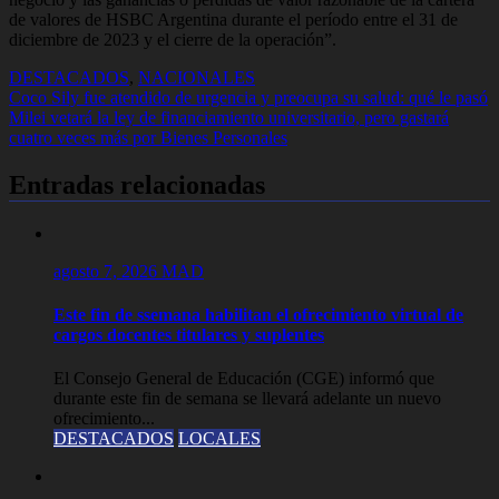
de valores de HSBC Argentina durante el período entre el 31 de
diciembre de 2023 y el cierre de la operación”.
DESTACADOS
,
NACIONALES
Navegación
Coco Sily fue atendido de urgencia y preocupa su salud: qué le pasó
Milei vetará la ley de financiamiento universitario, pero gastará
de
cuatro veces más por Bienes Personales
entradas
Entradas relacionadas
agosto 7, 2026
MAD
Este fin de ssemana habilitan el ofrecimiento virtual de
cargos docentes titulares y suplentes
El Consejo General de Educación (CGE) informó que
durante este fin de semana se llevará adelante un nuevo
ofrecimiento...
DESTACADOS
LOCALES