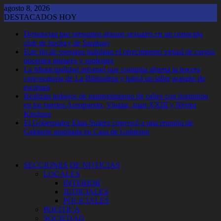
Saltar
agosto 8, 2026
al
DESTACADOS HOY
contenido
Denuncian por presuntos abusos sexuales en un conocido
club de hockey de Santiago
Este fin de ssemana habilitan el ofrecimiento virtual de cargos
docentes titulares y suplentes
La Municipalidad informó que continúa abierta la tercera
convocatoria de La Bibliodera y habrá un taller gratuito de
escritura
Realizan trabajos de mantenimiento de calles con hormigón
en los barrios Aeropuerto, Vinalar, Juan XXIII y Néstor
Kirchner
El Gobernador Elias Suárez convocó a una reunión de
Gabinete ampliada en Casa de Gobierno
SECCIONES DE NOTICIAS
LOCALES
INTERIOR
JUDICIALES
POLICIALES
POLITICA
SOCIEDAD