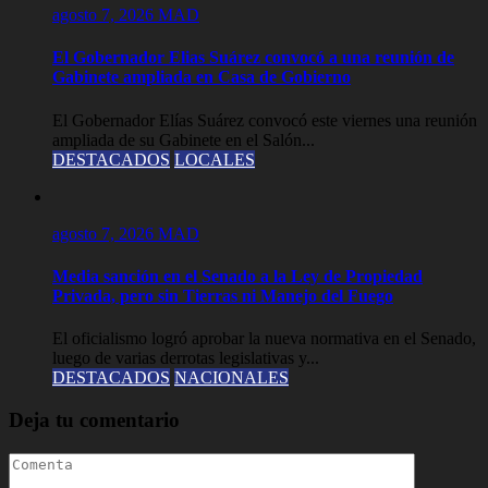
agosto 7, 2026
MAD
El Gobernador Elias Suárez convocó a una reunión de
Gabinete ampliada en Casa de Gobierno
El Gobernador Elías Suárez convocó este viernes una reunión
ampliada de su Gabinete en el Salón...
DESTACADOS
LOCALES
agosto 7, 2026
MAD
Media sanción en el Senado a la Ley de Propiedad
Privada, pero sin Tierras ni Manejo del Fuego
El oficialismo logró aprobar la nueva normativa en el Senado,
luego de varias derrotas legislativas y...
DESTACADOS
NACIONALES
Deja tu comentario