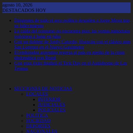
Saltar
agosto 10, 2026
al
DESTACADOS HOY
contenido
Dirigentes de todo el arco político despiden a Jorge Messi tras
su fallecimiento
La caída del consumo no encuentra piso: las ventas minoristas
volvieron a bajar en julio
Con un doblete de Jordy Caicedo, Huracán con el clásico ante
San Lorenzo en el Nuevo Gasómetro
El embajador argentino regresa al país en medio de la crisis
diplomática con Brasil
Con gran éxito finalizó el Trck Day en el Autódromo de Las
Termas
SECCIONES DE NOTICIAS
LOCALES
INTERIOR
JUDICIALES
POLICIALES
POLITICA
SOCIEDAD
DEPORTES
NACIONALES