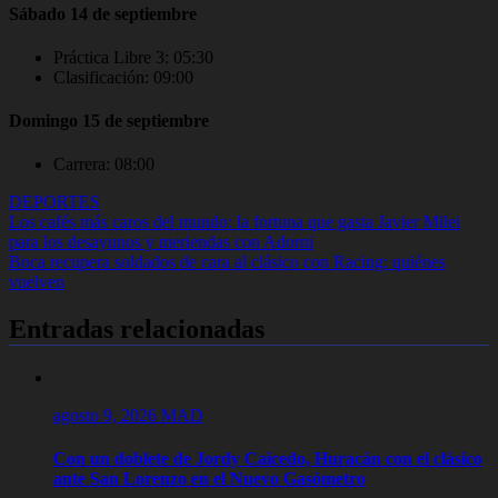
Sábado 14 de septiembre
Práctica Libre 3: 05:30
Clasificación: 09:00
Domingo 15 de septiembre
Carrera: 08:00
DEPORTES
Navegación
Los cafés más caros del mundo: la fortuna que gasta Javier Milei
para los desayunos y meriendas con Adorni
de
Boca recupera soldados de cara al clásico con Racing: quiénes
entradas
vuelven
Entradas relacionadas
agosto 9, 2026
MAD
Con un doblete de Jordy Caicedo, Huracán con el clásico
ante San Lorenzo en el Nuevo Gasómetro