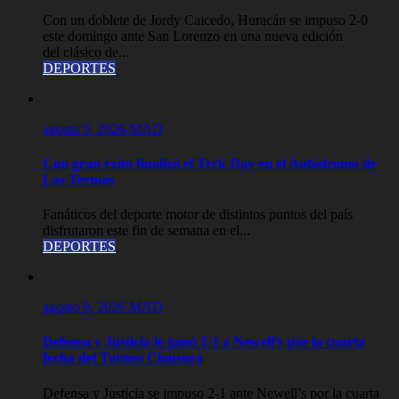
Con un doblete de Jordy Caicedo, Huracán se impuso 2-0
este domingo ante San Lorenzo en una nueva edición
del clásico de...
DEPORTES
agosto 9, 2026
MAD
Con gran éxito finalizó el Trck Day en el Autódromo de
Las Termas
Fanáticos del deporte motor de distintos puntos del país
disfrutaron este fin de semana en el...
DEPORTES
agosto 9, 2026
MAD
Defensa y Justicia le ganó 2-1 a Newell’s por la cuarta
fecha del Torneo Clausura
Defensa y Justicia se impuso 2-1 ante Newell’s por la cuarta