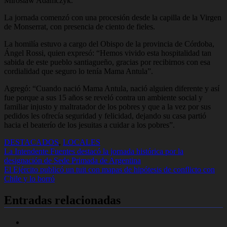
Miroslaw Adamczyk.
La jornada comenzó con una procesión desde la capilla de la Virgen
de Monserrat, con presencia de ciento de fieles.
La homilía estuvo a cargo del Obispo de la provincia de Córdoba,
Ángel Rossi, quien expresó: “Hemos vivido esta hospitalidad tan
sabida de este pueblo santiagueño, gracias por recibirnos con esa
cordialidad que seguro lo tenía Mama Antula”.
Agregó: “Cuando nació Mama Antula, nació alguien diferente y así
fue porque a sus 15 años se reveló contra un ambiente social y
familiar injusto y maltratador de los pobres y que a la vez por sus
pedidos les ofrecía seguridad y felicidad, dejando su casa partió
hacia el beaterío de los jesuitas a cuidar a los pobres”.
DESTACADOS
,
LOCALES
Navegación
La Intendente Fuentes destacó la jornada histórica por la
designación de Sede Primada de Argentina
de
El Ejército publicó un tuit con mapas de hipótesis de conflicto con
entradas
Chile y lo borró
Entradas relacionadas