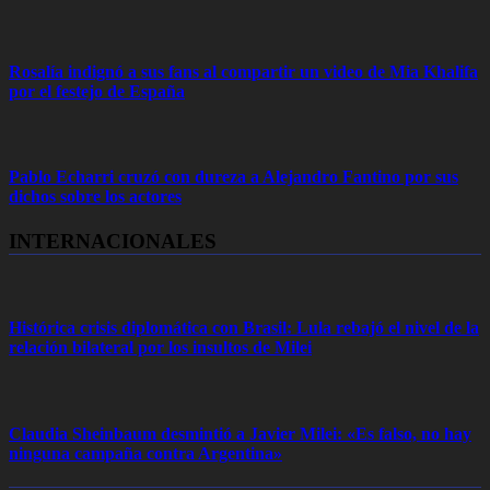
Rosalía indignó a sus fans al compartir un video de Mia Khalifa
por el festejo de España
Pablo Echarri cruzó con dureza a Alejandro Fantino por sus
dichos sobre los actores
INTERNACIONALES
Histórica crisis diplomática con Brasil: Lula rebajó el nivel de la
relación bilateral por los insultos de Milei
Claudia Sheinbaum desmintió a Javier Milei: «Es falso, no hay
ninguna campaña contra Argentina»