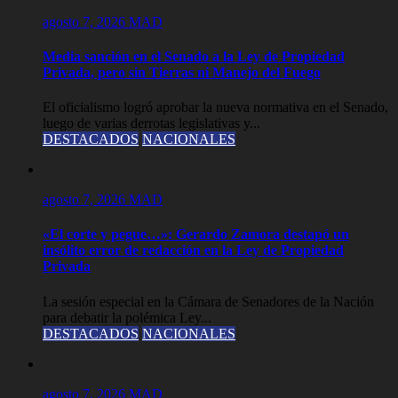
agosto 7, 2026
MAD
Media sanción en el Senado a la Ley de Propiedad
Privada, pero sin Tierras ni Manejo del Fuego
El oficialismo logró aprobar la nueva normativa en el Senado,
luego de varias derrotas legislativas y...
DESTACADOS
NACIONALES
agosto 7, 2026
MAD
«El corte y pegue…»: Gerardo Zamora destapó un
insólito error de redacción en la Ley de Propiedad
Privada
La sesión especial en la Cámara de Senadores de la Nación
para debatir la polémica Ley...
DESTACADOS
NACIONALES
agosto 7, 2026
MAD