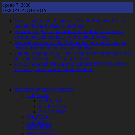
Saltar
agosto 7, 2026
al
DESTACADOS HOY
contenido
Media sanción en el Senado a la Ley de Propiedad Privada,
pero sin Tierras ni Manejo del Fuego
"El corte y pegue...": Gerardo Zamora destapó un insólito
error de redacción en la Ley de Propiedad Privada
Represión descontrolada: 1500 heridos por una Policía que
llegó a disparar entre autos en el Obelisco
Claudio Tapia ratificó a Lionel Scaloni como entrenador de la
Selección Argentina: "Mi plan A, B y C"
Ley de Propiedad Privada en el Senado EN VIVO: debate,
votación y movilización, minuto a minuto
SECCIONES DE NOTICIAS
LOCALES
INTERIOR
JUDICIALES
POLICIALES
POLITICA
SOCIEDAD
DEPORTES
NACIONALES