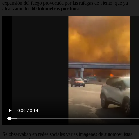
expansión del fuego provocada por las ráfagas de viento, que ya
alcanzaron los
60 kilómetros por hora
.
Se observaban en redes sociales varias imágenes de automovilistas