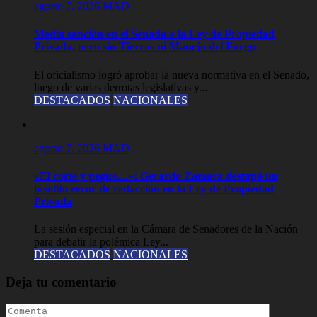
agosto 7, 2026
MAD
Media sanción en el Senado a la Ley de Propiedad
Privada, pero sin Tierras ni Manejo del Fuego
El oficialismo logró aprobar la nueva normativa en el Senado,
luego de varias derrotas legislativas y...
DESTACADOS
NACIONALES
agosto 7, 2026
MAD
«El corte y pegue…»: Gerardo Zamora destapó un
insólito error de redacción en la Ley de Propiedad
Privada
La sesión especial en la Cámara de Senadores de la Nación
para debatir la polémica Ley...
DESTACADOS
NACIONALES
Deja tu comentario