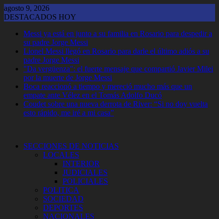
Saltar
agosto 9, 2026
al
DESTACADOS HOY
contenido
Messi ya está en junto a su familia en Rosario para despedir a
su padre Jorge Messi
Lionel Messi llegó en Rosario para darle el último adiós a su
padre Jorge Messi
"Da vergüenza": el fuerte mensaje que compartió Javier Milei
por la muerte de Jorge Messi
Boca reaccionó a tiempo y mereció mucho más que un
empate ante Vélez en el Tomás Adolfo Ducó
Coudet sobre una nueva derrota de River: “Si no doy vuelta
esto rápido, me iré a mi casa”
SECCIONES DE NOTICIAS
LOCALES
INTERIOR
JUDICIALES
POLICIALES
POLITICA
SOCIEDAD
DEPORTES
NACIONALES