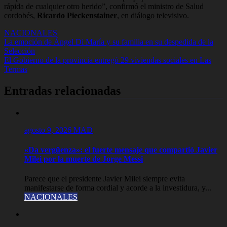
rápida de cualquier otro herido”
, confirmó el ministro de Salud
cordobés,
Ricardo Pieckenstainer
, en diálogo televisivo.
NACIONALES
Navegación
La emoción de Ángel Di María y su familia en su despedida de la
Selección
de
El Gobierno de la provincia entregó 29 viviendas sociales en Las
entradas
Termas
Entradas relacionadas
agosto 9, 2026
MAD
«Da vergüenza»: el fuerte mensaje que compartió Javier
Milei por la muerte de Jorge Messi
Parece que el presidente Javier Milei siempre evita
manifestarse de forma cordial y acorde a la investidura, y...
NACIONALES