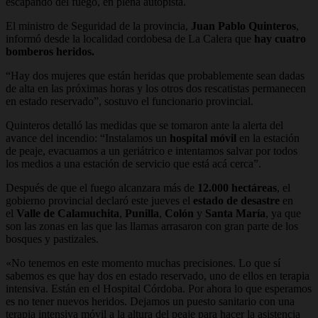
escapando del fuego, en plena autopista.
El ministro de Seguridad de la provincia,
Juan Pablo Quinteros
,
informó desde la localidad cordobesa de La Calera que
hay cuatro
bomberos heridos.
“Hay dos mujeres que están heridas que probablemente sean dadas
de alta en las próximas horas y los otros dos rescatistas permanecen
en estado reservado”
, sostuvo el funcionario provincial.
Quinteros detalló las medidas que se tomaron ante la alerta del
avance del incendio: “Instalamos un
hospital móvil
en la estación
de peaje, evacuamos a un geriátrico e intentamos salvar por todos
los medios a una estación de servicio que está acá cerca”.
Después de que el fuego alcanzara más de
12.000 hectáreas
, el
gobierno provincial declaró este jueves el
estado de desastre
en
el
Valle de Calamuchita
,
Punilla
,
Colón
y
Santa María
, ya que
son las zonas en las que las llamas arrasaron con gran parte de los
bosques y pastizales.
«No tenemos en este momento muchas precisiones. Lo que sí
sabemos es que hay dos en estado reservado, uno de ellos en terapia
intensiva. Están en el Hospital Córdoba. Por ahora lo que esperamos
es no tener nuevos heridos. Dejamos un puesto sanitario con una
terapia intensiva móvil a la altura del peaje para hacer la asistencia