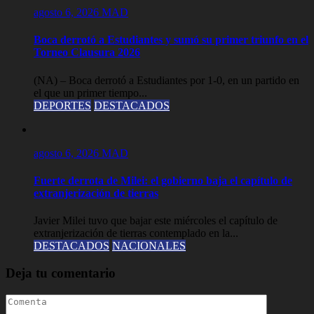
agosto 6, 2026
MAD
Boca derrotó a Estudiantes y sumó su primer triunfo en el
Torneo Clausura 2026
(NA) – Boca derrotó a Estudiantes por 1-0, en un partido en
el que un primer tiempo...
DEPORTES
DESTACADOS
agosto 6, 2026
MAD
Fuerte derrota de Milei: el gobierno baja el capítulo de
extranjerización de tierras
Javier Milei tuvo que bajar este miércoles el capítulo de
extranjerización de tierras contemplado en la...
DESTACADOS
NACIONALES
Deja tu comentario