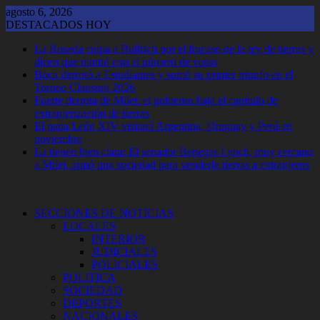
Saltar
agosto 6, 2026
al
DESTACADOS HOY
contenido
La Rosada culpa a Bullrich por el fracaso de la ley de tierras y
dicen que mintió con el número de votos
Boca derrotó a Estudiantes y sumó su primer triunfo en el
Torneo Clausura 2026
Fuerte derrota de Milei: el gobierno baja el capítulo de
extranjerización de tierras
El papa León XIV visitará Argentina, Uruguay y Perú en
noviembre
La tienen bien clara: El senador Benegas Lynch, muy cercano
a Milei, armó una sociedad para venderle tierras a extranjeros
SECCIONES DE NOTICIAS
LOCALES
INTERIOR
JUDICIALES
POLICIALES
POLITICA
SOCIEDAD
DEPORTES
NACIONALES