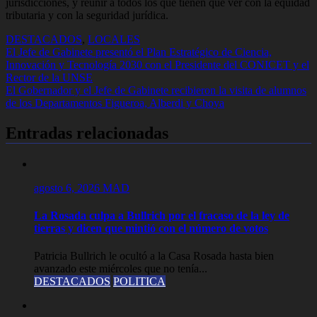
jurisdicciones, y reunir a todos los que tienen que ver con la equidad
tributaria y con la seguridad jurídica.
DESTACADOS
,
LOCALES
Navegación
El Jefe de Gabinete presentó el Plan Estratégico de Ciencia,
Innovación y Tecnología 2030 con el Presidente del CONICET y el
de
Rector de la UNSE
entradas
El Gobernador y el Jefe de Gabinete recibieron la visita de alumnos
de los Departamentos Figueroa, Alberdi y Choya
Entradas relacionadas
agosto 6, 2026
MAD
La Rosada culpa a Bullrich por el fracaso de la ley de
tierras y dicen que mintió con el número de votos
Patricia Bullrich le ocultó a la Casa Rosada hasta bien
avanzado este miércoles que no tenía...
DESTACADOS
POLITICA