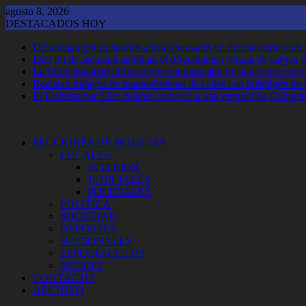
Saltar
agosto 8, 2026
al
DESTACADOS HOY
contenido
Denuncian por presuntos abusos sexuales en un conocido club
Este fin de ssemana habilitan el ofrecimiento virtual de cargos d
La Municipalidad informó que continúa abierta la tercera convoca
Realizan trabajos de mantenimiento de calles con hormigón en 
El Gobernador Elias Suárez convocó a una reunión de Gabinet
SECCIONES DE NOTICIAS
LOCALES
INTERIOR
JUDICIALES
POLICIALES
POLITICA
SOCIEDAD
DEPORTES
NACIONALES
ESPECTACULOS
MUNDO
CONTACTO
ARCHIVO