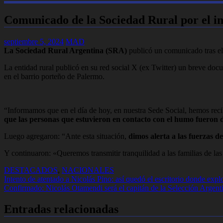
Comunicado de la Sociedad Rural por el in
septiembre 5, 2024
MAD
La Sociedad Rural Argentina (SRA)
publicó un comunicado tras el
La entidad rural publicó en su red social X (ex Twitter) un breve docu
en el barrio porteño de Palermo.
“Informamos que en el día de hoy, en nuestra Sede Social, hemos recib
que las personas que estuvieron en contacto con el humo fueron d
Luego agregaron: “Ante esta situación,
dimos alerta a las fuerzas d
Y continuaron: «Queremos transmitir tranquilidad a las familias de las
DESTACADOS
,
NACIONALES
Navegación
Intento de atentado a Nicolás Pino: así quedó el escritorio donde expl
Confirmado: Nicolás Otamendi será el capitán de la Selección Argenti
de
entradas
Entradas relacionadas