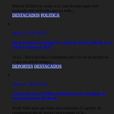
Patricia Bullrich le ocultó a la Casa Rosada hasta bien
avanzado este miércoles que no tenía...
DESTACADOS
POLITICA
agosto 6, 2026
MAD
Boca derrotó a Estudiantes y sumó su primer triunfo en el
Torneo Clausura 2026
(NA) – Boca derrotó a Estudiantes por 1-0, en un partido en
el que un primer tiempo...
DEPORTES
DESTACADOS
agosto 6, 2026
MAD
Fuerte derrota de Milei: el gobierno baja el capítulo de
extranjerización de tierras
Javier Milei tuvo que bajar este miércoles el capítulo de
extranjerización de tierras contemplado en la...