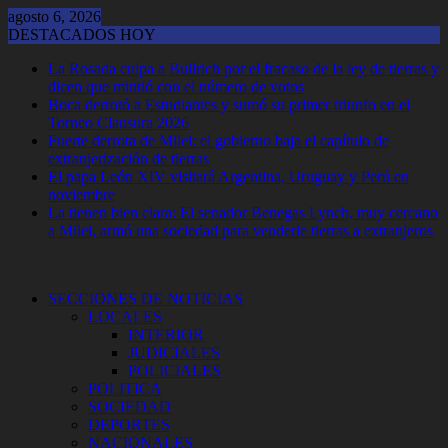
Saltar
agosto 6, 2026
al
DESTACADOS HOY
contenido
La Rosada culpa a Bullrich por el fracaso de la ley de tierras y
dicen que mintió con el número de votos
Boca derrotó a Estudiantes y sumó su primer triunfo en el
Torneo Clausura 2026
Fuerte derrota de Milei: el gobierno baja el capítulo de
extranjerización de tierras
El papa León XIV visitará Argentina, Uruguay y Perú en
noviembre
La tienen bien clara: El senador Benegas Lynch, muy cercano
a Milei, armó una sociedad para venderle tierras a extranjeros
SECCIONES DE NOTICIAS
LOCALES
INTERIOR
JUDICIALES
POLICIALES
POLITICA
SOCIEDAD
DEPORTES
NACIONALES