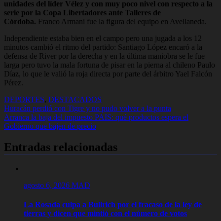
unidades del líder Vélez y con muy poco nivel con respecto a la
serie por la Copa Libertadores ante Talleres de
Córdoba.
Franco Armani fue la figura del equipo en Avellaneda.
Independiente estaba bien en el campo pero una jugada a los 12
minutos cambió el ritmo del partido: Santiago López encaró a la
defensa de River por la derecha y en la última maniobra se le fue
larga pero tuvo la mala fortuna de pisar en la pierna al chileno Paulo
Díaz, lo que le valió la roja directa por parte del árbitro Yael Falcón
Pérez.
DEPORTES
,
DESTACADOS
Navegación
Huracán perdió con Tigre y no pudo volver a la punta
Arranca la baja del impuesto PAIS: qué productos espera el
de
Gobierno que bajen de precio
entradas
Entradas relacionadas
agosto 6, 2026
MAD
La Rosada culpa a Bullrich por el fracaso de la ley de
tierras y dicen que mintió con el número de votos