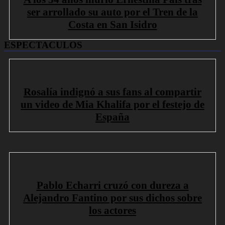
ser arrollado su auto por el Tren de la
Costa en San Isidro
ESPECTACULOS
Rosalía indignó a sus fans al compartir
un video de Mia Khalifa por el festejo de
España
Pablo Echarri cruzó con dureza a
Alejandro Fantino por sus dichos sobre
los actores