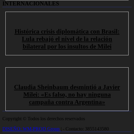
INTERNACIONALES
Histórica crisis diplomática con Brasil:
Lula rebajó el nivel de la relación
bilateral por los insultos de Milei
Claudia Sheinbaum desmintió a Javier
Milei: «Es falso, no hay ninguna
campaña contra Argentina»
Copyright © Todos los derechos reservados
DISEÑO: WM-PROD Group
|
- Contacto: 3855143580