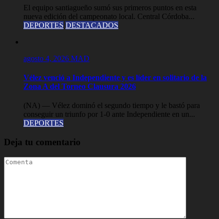
El equipo santiagueño sumó sus primeros puntos en esta
nueva edición del campeonato local. Central Córdoba...
DEPORTES
DESTACADOS
agosto 4, 2026
MAD
Vélez venció a Independiente y es líder en solitario de la
Zona A del Torneo Clausura 2026
(NA) — Vélez dominó el segundo tiempo y le bastó para
conseguir un triunfo por 1-0 ante Independiente en un...
DEPORTES
Deja tu comentario