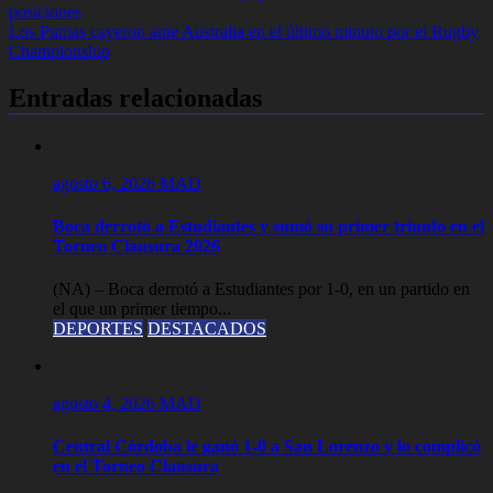
posiciones
de
Los Pumas cayeron ante Australia en el último minuto por el Rugby
entradas
Championship
Entradas relacionadas
agosto 6, 2026
MAD
Boca derrotó a Estudiantes y sumó su primer triunfo en el
Torneo Clausura 2026
(NA) – Boca derrotó a Estudiantes por 1-0, en un partido en
el que un primer tiempo...
DEPORTES
DESTACADOS
agosto 4, 2026
MAD
Central Córdoba le ganó 1-0 a San Lorenzo y lo complicó
en el Torneo Clausura