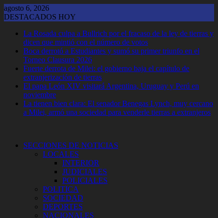
Saltar
agosto 6, 2026
al
DESTACADOS HOY
contenido
La Rosada culpa a Bullrich por el fracaso de la ley de tierras y
dicen que mintió con el número de votos
Boca derrotó a Estudiantes y sumó su primer triunfo en el
Torneo Clausura 2026
Fuerte derrota de Milei: el gobierno baja el capítulo de
extranjerización de tierras
El papa León XIV visitará Argentina, Uruguay y Perú en
noviembre
La tienen bien clara: El senador Benegas Lynch, muy cercano
a Milei, armó una sociedad para venderle tierras a extranjeros
SECCIONES DE NOTICIAS
LOCALES
INTERIOR
JUDICIALES
POLICIALES
POLITICA
SOCIEDAD
DEPORTES
NACIONALES