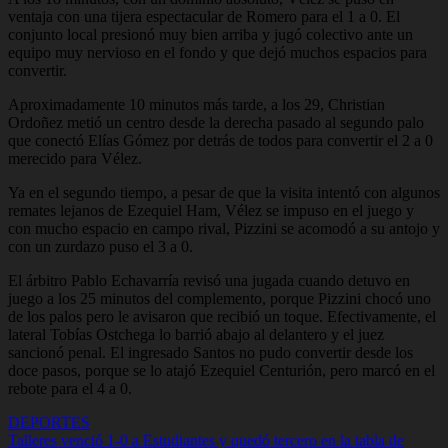
ventaja con una tijera espectacular de Romero para el 1 a 0. El
conjunto local presionó muy bien arriba y jugó colectivo ante un
equipo muy nervioso en el fondo y que dejó muchos espacios para
convertir.
Aproximadamente 10 minutos más tarde, a los 29, Christian
Ordoñez metió un centro desde la derecha pasado al segundo palo
que conectó Elías Gómez por detrás de todos para convertir el 2 a 0
merecido para Vélez.
Ya en el segundo tiempo, a pesar de que la visita intentó con algunos
remates lejanos de Ezequiel Ham, Vélez se impuso en el juego y
con mucho espacio en campo rival, Pizzini se acomodó a su antojo y
con un zurdazo puso el 3 a 0.
El árbitro Pablo Echavarría revisó una jugada cuando detuvo en
juego a los 25 minutos del complemento, porque Pizzini chocó uno
de los palos pero le avisaron que recibió un toque. Efectivamente, el
lateral Tobías Ostchega lo barrió abajo al delantero y el juez
sancionó penal. El ingresado Santos no pudo convertir desde los
doce pasos, porque se lo atajó Ezequiel Centurión, pero marcó en el
rebote para el 4 a 0.
DEPORTES
Navegación
Talleres venció 1-0 a Estudiantes y quedó tercero en la tabla de