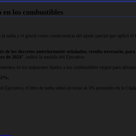
en los combustibles
la nafta y el gasoil como consecuencia del ajuste parcial que aplicó el
s de los decretos anteriormente señalados, resulta necesario, para l
bre de 2024
″, indicó la medida del Ejecutivo.
entos en los impuestos fijados a los combustibles virgen para alivianar 
,61%.
 el Ejecutivo, el litro de nafta subió en torno al 3% promedio en la Ciu
umento