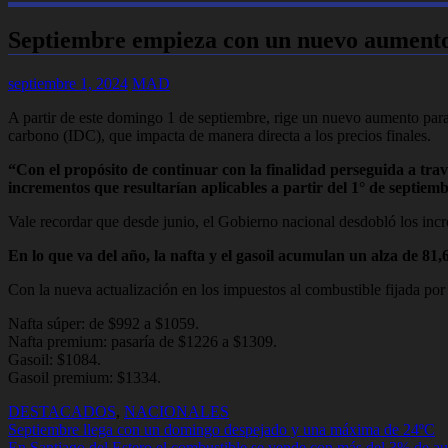
Septiembre empieza con un nuevo aumento 
septiembre 1, 2024
MAD
A partir de este domingo 1 de septiembre, rige un nuevo aumento para 
carbono (IDC), que impacta de manera directa a los precios finales.
“Con el propósito de continuar con la finalidad perseguida a travé
incrementos que resultarían aplicables a partir del 1° de septiem
Vale recordar que desde junio, el Gobierno nacional desdobló los increm
En lo que va del año, la nafta y el gasoil acumulan un alza de 81
Con la nueva actualización en los impuestos al combustible fijada por
Nafta súper: de $992 a $1059.
Nafta premium: pasaría de $1226 a $1309.
Gasoil: $1084.
Gasoil premium: $1334.
DESTACADOS
,
NACIONALES
Navegación
Septiembre llega con un domingo despejado y una máxima de 24ºC
En Santiago del Estero el combustible se vende con más del 3% de a