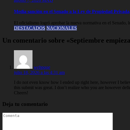
agosto 7, 2026
MAD
Media sanción en el Senado a la Ley de Propiedad Privada,
El oficialismo logró aprobar la nueva normativa en el Senado, lue
DESTACADOS
NACIONALES
Un comentario sobre «Septiembre empieza
webpage
julio 18, 2026 a las 4:31 am
I do not even know how I ended up right here, however I belie
this submit was great. I don’t realize who you are however defin
Cheers!
Deja tu comentario