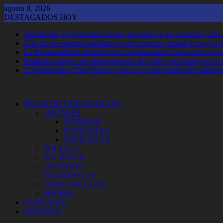
Saltar
agosto 8, 2026
al
DESTACADOS HOY
contenido
Denuncian por presuntos abusos sexuales en un conocido club
Este fin de ssemana habilitan el ofrecimiento virtual de cargos d
La Municipalidad informó que continúa abierta la tercera convoca
Realizan trabajos de mantenimiento de calles con hormigón en 
El Gobernador Elias Suárez convocó a una reunión de Gabinet
SECCIONES DE NOTICIAS
LOCALES
INTERIOR
JUDICIALES
POLICIALES
POLITICA
SOCIEDAD
DEPORTES
NACIONALES
ESPECTACULOS
MUNDO
CONTACTO
ARCHIVO