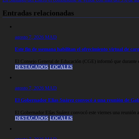
de
entradas
Entradas relacionadas
agosto 7, 2026
MAD
Este fin de ssemana habilitan el ofrecimiento virtual de carg
El Consejo General de Educación (CGE) informó que durante est
DESTACADOS
LOCALES
agosto 7, 2026
MAD
El Gobernador Elias Suárez convocó a una reunión de Gab
El Gobernador Elías Suárez convocó este viernes una reunión a
DESTACADOS
LOCALES