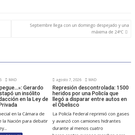
Septiembre llega con un domingo despejado y una
máxima de 24ºC
6
MAD
agosto 7, 2026
MAD
y pegue…»: Gerardo
Represión descontrolada: 1500
tapó un insólito
heridos por una Policía que
dacción en la Ley de
llegó a disparar entre autos en
Privada
el Obelisco
pecial en la Cámara de
La Policía Federal reprimió con gases
 la Nación para debatir
y avanzó con camiones hidrantes
y...
durante al menos cuatro