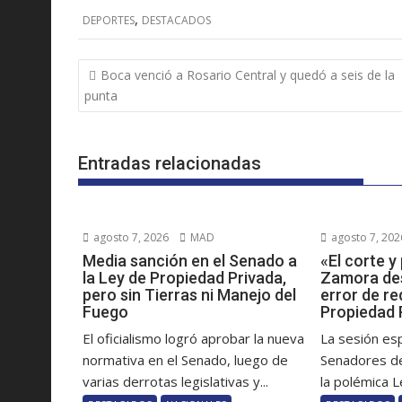
,
DEPORTES
DESTACADOS
Navegación
Boca venció a Rosario Central y quedó a seis de la
de
punta
entradas
Entradas relacionadas
agosto 7, 2026
MAD
agosto 7, 202
Media sanción en el Senado a
«El corte 
la Ley de Propiedad Privada,
Zamora des
pero sin Tierras ni Manejo del
error de re
Fuego
Propiedad 
El oficialismo logró aprobar la nueva
La sesión es
normativa en el Senado, luego de
Senadores de
varias derrotas legislativas y...
la polémica Le