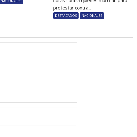
horas contra quienes marchan para
NACIONALES
protestar contra...
DESTACADOS
NACIONALES