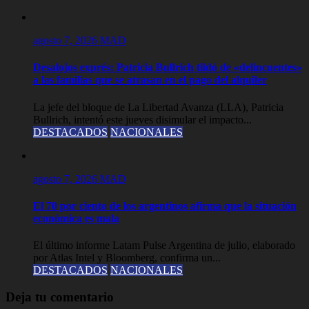
agosto 7, 2026
MAD
Desalojos exprés: Patricia Bullrich tildó de «delincuentes»
a las familias que se atrasan en el pago del alquiler
La jefe del bloque de La Libertad Avanza (LLA), Patricia
Bullrich, intentó este jueves disimular el impacto...
DESTACADOS
NACIONALES
agosto 7, 2026
MAD
El 70 por ciento de los argentinos afirma que la situación
económica es mala
El último informe Latam Pulse Argentina de julio, elaborado
por Atlas Intel y Bloomberg, confirma un...
DESTACADOS
NACIONALES
Deja tu comentario