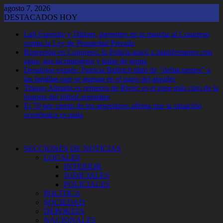
Saltar
agosto 7, 2026
al
DESTACADOS HOY
contenido
Lali Espósito y Dillom, presentes en la marcha al Congreso
contra la Ley de Propiedad Privada
Represión en Congreso: la Policía atacó a manifestantes con
agua, gas lacrimógeno y balas de goma
Desalojos exprés: Patricia Bullrich tildó de "delincuentes" a
las familias que se atrasan en el pago del alquiler
Thiago Almada es refuerzo de River: es el pase más caro de la
historia del fútbol argentino
El 70 por ciento de los argentinos afirma que la situación
económica es mala
SECCIONES DE NOTICIAS
LOCALES
INTERIOR
JUDICIALES
POLICIALES
POLITICA
SOCIEDAD
DEPORTES
NACIONALES