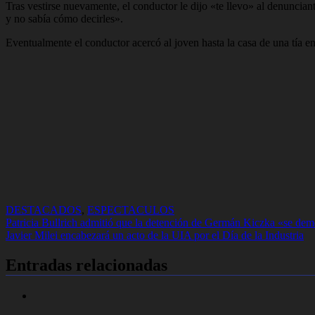
Tras vestirse nuevamente, el conductor le dijo «te llevo» al denunciant
y no sabía cómo decirles».
Eventualmente el conductor acercó al joven hasta la casa de una tía e
DESTACADOS
,
ESPECTACULOS
Navegación
Patricia Bullrich admitió que la detención de Germán Kiczka «se de
Javier Milei encabezará un acto de la UIA por el Día de la Industria
de
entradas
Entradas relacionadas