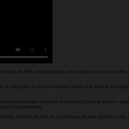
invierno de 2008, según consideró, porque estaba oscuro y hacía frío 
to de alta gama» en el que lo esperaba Marley, a la salida de Aeroparqu
talles, el conductor «manoseó» al joven en el living de la casa y, según 
chacho en todo momento.
erminara. (Marley) me dijo: ‘no te preocupes, me pasa siempre’, o algo s