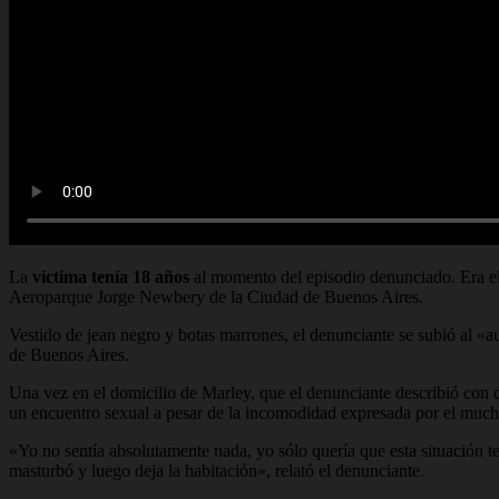
La
víctima tenía 18 años
al momento del episodio denunciado. Era el 
Aeroparque Jorge Newbery de la Ciudad de Buenos Aires.
Vestido de jean negro y botas marrones, el denunciante se subió al «au
de Buenos Aires.
Una vez en el domicilio de Marley, que el denunciante describió con de
un encuentro sexual a pesar de la incomodidad expresada por el mu
«Yo no sentía absolutamente nada, yo sólo quería que esta situación t
masturbó y luego deja la habitación», relató el denunciante.