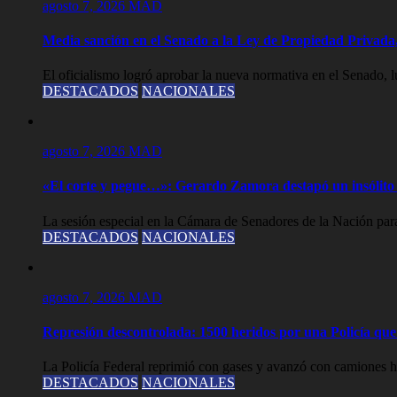
agosto 7, 2026
MAD
Media sanción en el Senado a la Ley de Propiedad Privada,
El oficialismo logró aprobar la nueva normativa en el Senado, lue
DESTACADOS
NACIONALES
agosto 7, 2026
MAD
«El corte y pegue…»: Gerardo Zamora destapó un insólito 
La sesión especial en la Cámara de Senadores de la Nación para
DESTACADOS
NACIONALES
agosto 7, 2026
MAD
Represión descontrolada: 1500 heridos por una Policía que l
La Policía Federal reprimió con gases y avanzó con camiones hi
DESTACADOS
NACIONALES