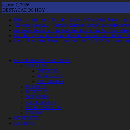
Saltar
agosto 7, 2026
al
DESTACADOS HOY
contenido
Media sanción en el Senado a la Ley de Propiedad Privada, per
"El corte y pegue...": Gerardo Zamora destapó un insólito erro
Represión descontrolada: 1500 heridos por una Policía que llegó
Claudio Tapia ratificó a Lionel Scaloni como entrenador de la 
Ley de Propiedad Privada en el Senado EN VIVO: debate, vota
SECCIONES DE NOTICIAS
LOCALES
INTERIOR
JUDICIALES
POLICIALES
POLITICA
SOCIEDAD
DEPORTES
NACIONALES
ESPECTACULOS
MUNDO
CONTACTO
ARCHIVO