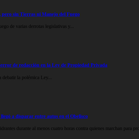
 pero sin Tierras ni Manejo del Fuego
go de varias derrotas legislativas y...
error de redacción en la Ley de Propiedad Privada
 debatir la polémica Ley...
legó a disparar entre autos en el Obelisco
drantes durante al menos cuatro horas contra quienes marchan para prot