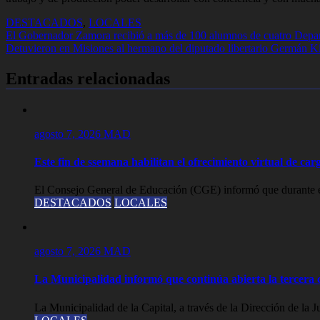
DESTACADOS
,
LOCALES
Navegación
El Gobernador Zamora recibió a más de 100 alumnos de cuatro Depa
Detuvieron en Misiones al hermano del diputado libertario Germán Ki
de
entradas
Entradas relacionadas
agosto 7, 2026
MAD
Este fin de ssemana habilitan el ofrecimiento virtual de carg
El Consejo General de Educación (CGE) informó que durante est
DESTACADOS
LOCALES
agosto 7, 2026
MAD
La Municipalidad informó que continúa abierta la tercera c
La Municipalidad de la Capital, a través de la Dirección de la J