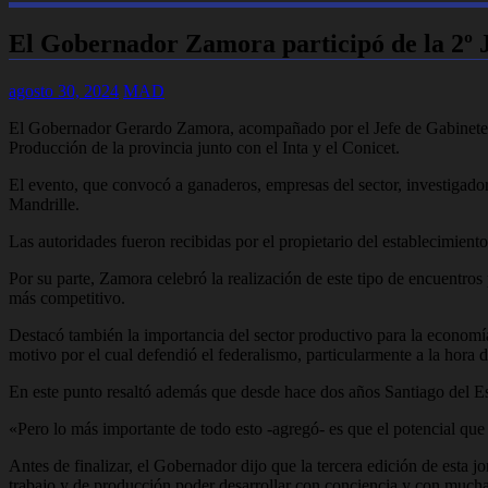
El Gobernador Zamora participó de la 2º
agosto 30, 2024
MAD
El Gobernador Gerardo Zamora, acompañado por el Jefe de Gabinete, 
Producción de la provincia junto con el Inta y el Conicet.
El evento, que convocó a ganaderos, empresas del sector, investigado
Mandrille.
Las autoridades fueron recibidas por el propietario del establecimiento
Por su parte, Zamora celebró la realización de este tipo de encuentro
más competitivo.
Destacó también la importancia del sector productivo para la economía
motivo por el cual defendió el federalismo, particularmente a la hora d
En este punto resaltó además que desde hace dos años Santiago del Este
«Pero lo más importante de todo esto -agregó- es que el potencial que 
Antes de finalizar, el Gobernador dijo que la tercera edición de esta j
trabajo y de producción poder desarrollar con conciencia y con mucha 