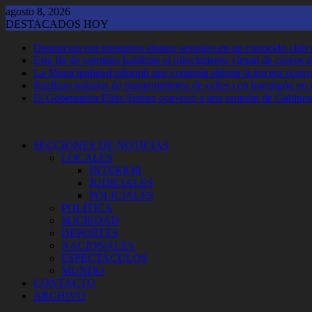
Saltar
agosto 8, 2026
al
DESTACADOS HOY
contenido
Denuncian por presuntos abusos sexuales en un conocido club
Este fin de ssemana habilitan el ofrecimiento virtual de cargos d
La Municipalidad informó que continúa abierta la tercera convoca
Realizan trabajos de mantenimiento de calles con hormigón en 
El Gobernador Elias Suárez convocó a una reunión de Gabinet
SECCIONES DE NOTICIAS
LOCALES
INTERIOR
JUDICIALES
POLICIALES
POLITICA
SOCIEDAD
DEPORTES
NACIONALES
ESPECTACULOS
MUNDO
CONTACTO
ARCHIVO