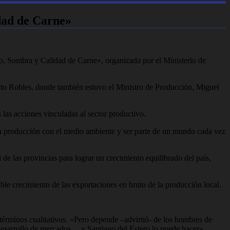
dad de Carne»
, Sombra y Calidad de Carne», organizada por el Ministerio de
ento Robles, donde también estuvo el Ministro de Producción, Miguel
s las acciones vinculadas al sector productivo.
e la producción con el medio ambiente y ser parte de un mundo cada vez
de las provincias para lograr un crecimiento equilibrado del país,
ble crecimiento de las exportaciones en bruto de la producción local.
n términos cualitativos. «Pero depende –advirtió- de los hombres de
e desarrollo de mercados… y Santiago del Estero lo puede hacer».