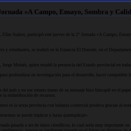
 Jornada «A Campo, Ensayo, Sombra y Cali
Elías Suárez, participó este jueves de la 2° Jornada «A Campo, Ensayo
res y estudiantes, se realizó en la Estancia El Duende, en el Departam
, Jorge Moisés, quien resaltó la presencia del Estado provincial en toda
s para profundizar en investigación para el desarrollo, hacer compatibl
 del país y en ese mismo tramo de su mensaje hizo hincapié en el papel 
e la redistribución de recursos.
ro es la sexta provincia con balanza comercial positiva gracias al nota
tenemos se puede triplicar y hasta quintuplicar».
ornada pasaría a ser de datos científicos, lo cual sería muy importante e
inteligencia, porque es inteligente invertir en el futuro en términos d