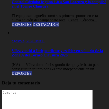
Central Córdoba le ganó 1-0 a San Lorenzo y lo complicó
en el Torneo Clausura
El equipo santiagueño sumó sus primeros puntos en esta
nueva edición del campeonato local. Central Córdoba...
DEPORTES
DESTACADOS
agosto 4, 2026
MAD
Vélez venció a Independiente y es líder en solitario de la
Zona A del Torneo Clausura 2026
(NA) — Vélez dominó el segundo tiempo y le bastó para
conseguir un triunfo por 1-0 ante Independiente en un...
DEPORTES
Deja tu comentario