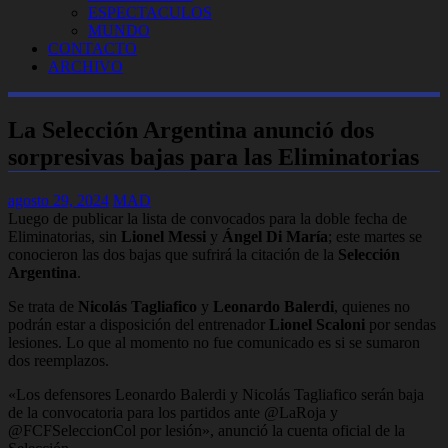
ESPECTACULOS
MUNDO
CONTACTO
ARCHIVO
La Selección Argentina anunció dos
sorpresivas bajas para las Eliminatorias
agosto 29, 2024
MAD
Luego de publicar la lista de convocados para la doble fecha de
Eliminatorias, sin
Lionel Messi
y
Ángel Di María
; este martes se
conocieron las dos bajas que sufrirá la citación de la
Selección
Argentina
.
Se trata de
Nicolás Tagliafico
y
Leonardo Balerdi
, quienes no
podrán estar a disposición del entrenador
Lionel Scaloni
por sendas
lesiones. Lo que al momento no fue comunicado es si se sumaron
dos reemplazos.
«Los defensores Leonardo Balerdi y Nicolás Tagliafico serán baja
de la convocatoria para los partidos ante @LaRoja y
@FCFSeleccionCol por lesión»
, anunció la cuenta oficial de la