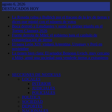
Saltar
agosto 6, 2026
al
DESTACADOS HOY
contenido
La Rosada culpa a Bullrich por el fracaso de la ley de tierras y
dicen que mintió con el número de votos
Boca derrotó a Estudiantes y sumó su primer triunfo en el
Torneo Clausura 2026
Fuerte derrota de Milei: el gobierno baja el capítulo de
extranjerización de tierras
El papa León XIV visitará Argentina, Uruguay y Perú en
noviembre
La tienen bien clara: El senador Benegas Lynch, muy cercano
a Milei, armó una sociedad para venderle tierras a extranjeros
SECCIONES DE NOTICIAS
LOCALES
INTERIOR
JUDICIALES
POLICIALES
POLITICA
SOCIEDAD
DEPORTES
NACIONALES