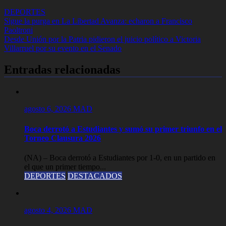
DEPORTES
Navegación
Sigue la purga en La Libertad Avanza: echaron a Francisco
Paoltroni
de
Desde Unión por la Patria pidieron el juicio político a Victoria
entradas
Villarruel por su evento en el Senado
Entradas relacionadas
agosto 6, 2026
MAD
Boca derrotó a Estudiantes y sumó su primer triunfo en el
Torneo Clausura 2026
(NA) – Boca derrotó a Estudiantes por 1-0, en un partido en
el que un primer tiempo...
DEPORTES
DESTACADOS
agosto 4, 2026
MAD