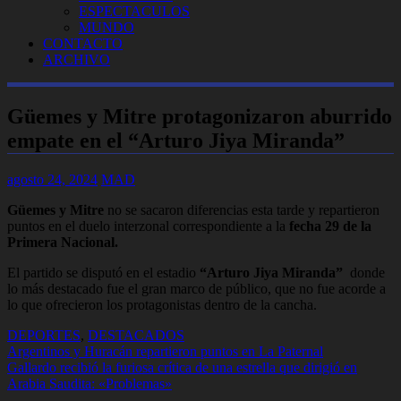
ESPECTACULOS
MUNDO
CONTACTO
ARCHIVO
Güemes y Mitre protagonizaron aburrido
empate en el “Arturo Jiya Miranda”
agosto 24, 2024
MAD
Güemes y Mitre
no se sacaron diferencias esta tarde y repartieron
puntos en el duelo interzonal correspondiente a la
fecha 29 de la
Primera Nacional.
El partido se disputó en el estadio
“Arturo Jiya Miranda”
donde
lo más destacado fue el gran marco de público, que no fue acorde a
lo que ofrecieron los protagonistas dentro de la cancha.
DEPORTES
,
DESTACADOS
Navegación
Argentinos y Huracán repartieron puntos en La Paternal
Gallardo recibió la furiosa crítica de una estrella que dirigió en
de
Arabia Saudita: «Problemas»