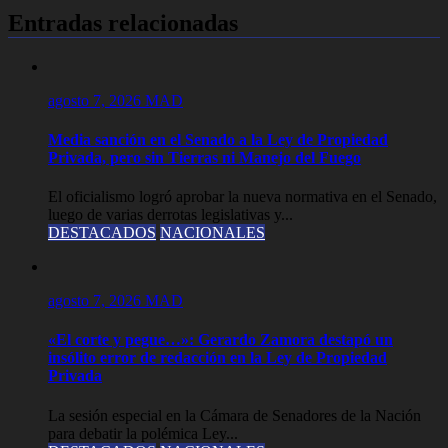
entradas
Entradas relacionadas
agosto 7, 2026
MAD
Media sanción en el Senado a la Ley de Propiedad
Privada, pero sin Tierras ni Manejo del Fuego
El oficialismo logró aprobar la nueva normativa en el Senado,
luego de varias derrotas legislativas y...
DESTACADOS
NACIONALES
agosto 7, 2026
MAD
«El corte y pegue…»: Gerardo Zamora destapó un
insólito error de redacción en la Ley de Propiedad
Privada
La sesión especial en la Cámara de Senadores de la Nación
para debatir la polémica Ley...