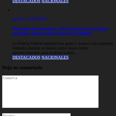
DESTACADOS
NACIONALES
agosto 7, 2026
MAD
Represión descontrolada: 1500 heridos por una Policía
que llegó a disparar entre autos en el Obelisco
La Policía Federal reprimió con gases y avanzó con camiones
hidrantes durante al menos cuatro horas contra
quienes marchan para protestar contra...
DESTACADOS
NACIONALES
Deja tu comentario