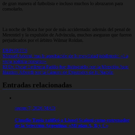
de gran manera al futbolista e incluso muchos lo abrazaron para
consolarlo.
La noche de Boca fue por de más accidentada: además del penal de
Merentiel y la expulsión de Advíncula, muchos aseguran que fueron
perjudicados por el árbitro Wilmar Roldan.
DEPORTES
Navegación
Manuel Adorni, tras la aprobación de la movilidad jubilatoria: «La
vieja política conspira»
de
El Dr. Oscar Ledesma Patiño fue distinguido con la Mención Juan
entradas
Bautista Alberdi por la Cámara de Diputados de la Nación
Entradas relacionadas
agosto 7, 2026
MAD
Claudio Tapia ratificó a Lionel Scaloni como entrenador
de la Selección Argentina: «Mi plan A, B y C»