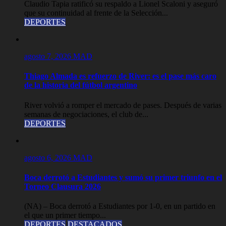
Claudio Tapia ratificó su respaldo a Lionel Scaloni y aseguró
que su continuidad al frente de la Selección...
DEPORTES
agosto 7, 2026
MAD
Thiago Almada es refuerzo de River: es el pase más caro
de la historia del fútbol argentino
River volvió a romper el mercado de pases. Después de varias
semanas de negociaciones, el club de...
DEPORTES
agosto 6, 2026
MAD
Boca derrotó a Estudiantes y sumó su primer triunfo en el
Torneo Clausura 2026
(NA) – Boca derrotó a Estudiantes por 1-0, en un partido en
el que un primer tiempo...
DEPORTES
DESTACADOS