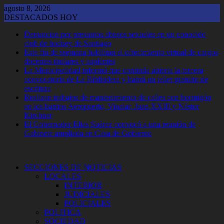
Saltar
agosto 8, 2026
al
DESTACADOS HOY
contenido
Denuncian por presuntos abusos sexuales en un conocido
club de hockey de Santiago
Este fin de ssemana habilitan el ofrecimiento virtual de cargos
docentes titulares y suplentes
La Municipalidad informó que continúa abierta la tercera
convocatoria de La Bibliodera y habrá un taller gratuito de
escritura
Realizan trabajos de mantenimiento de calles con hormigón
en los barrios Aeropuerto, Vinalar, Juan XXIII y Néstor
Kirchner
El Gobernador Elias Suárez convocó a una reunión de
Gabinete ampliada en Casa de Gobierno
SECCIONES DE NOTICIAS
LOCALES
INTERIOR
JUDICIALES
POLICIALES
POLITICA
SOCIEDAD