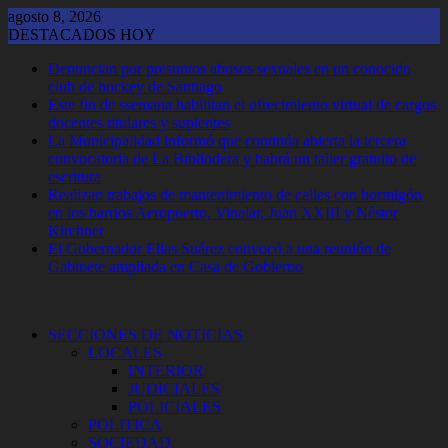
Saltar
agosto 8, 2026
al
DESTACADOS HOY
contenido
Denuncian por presuntos abusos sexuales en un conocido
club de hockey de Santiago
Este fin de ssemana habilitan el ofrecimiento virtual de cargos
docentes titulares y suplentes
La Municipalidad informó que continúa abierta la tercera
convocatoria de La Bibliodera y habrá un taller gratuito de
escritura
Realizan trabajos de mantenimiento de calles con hormigón
en los barrios Aeropuerto, Vinalar, Juan XXIII y Néstor
Kirchner
El Gobernador Elias Suárez convocó a una reunión de
Gabinete ampliada en Casa de Gobierno
SECCIONES DE NOTICIAS
LOCALES
INTERIOR
JUDICIALES
POLICIALES
POLITICA
SOCIEDAD