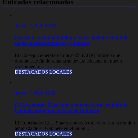
Entradas relacionadas
agosto 7, 2026
MAD
Este fin de ssemana habilitan el ofrecimiento virtual de
cargos docentes titulares y suplentes
El Consejo General de Educación (CGE) informó que
durante este fin de semana se llevará adelante un nuevo
ofrecimiento...
DESTACADOS
LOCALES
agosto 7, 2026
MAD
El Gobernador Elias Suárez convocó a una reunión de
Gabinete ampliada en Casa de Gobierno
El Gobernador Elías Suárez convocó este viernes una reunión
ampliada de su Gabinete en el Salón...
DESTACADOS
LOCALES