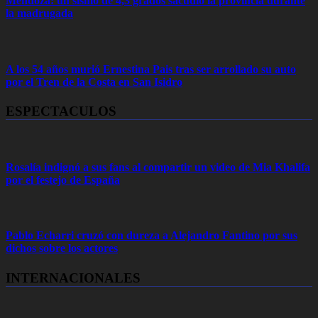
Mendoza: un sismo de 4,3 grados sacudió la provincia durante
la madrugada
A los 54 años murió Ernestina Pais tras ser arrollado su auto
por el Tren de la Costa en San Isidro
ESPECTACULOS
Rosalía indignó a sus fans al compartir un video de Mia Khalifa
por el festejo de España
Pablo Echarri cruzó con dureza a Alejandro Fantino por sus
dichos sobre los actores
INTERNACIONALES