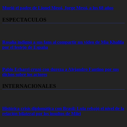
Murió el padre de Lionel Messi, Jorge Messi, a los 68 años
ESPECTACULOS
Rosalía indignó a sus fans al compartir un video de Mia Khalifa
por el festejo de España
Pablo Echarri cruzó con dureza a Alejandro Fantino por sus
dichos sobre los actores
INTERNACIONALES
Histórica crisis diplomática con Brasil: Lula rebajó el nivel de la
relación bilateral por los insultos de Milei