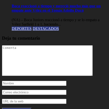
Boca reaccionó a tiempo y mereció mucho más que un
empate ante Vélez en el Tomás Adolfo Ducó
(NA) – Boca Juniors reaccionó a tiempo y se lo empato a
Vélez Sarfield 1 a 1, haciendo...
DEPORTES
DESTACADOS
Deja tu comentario