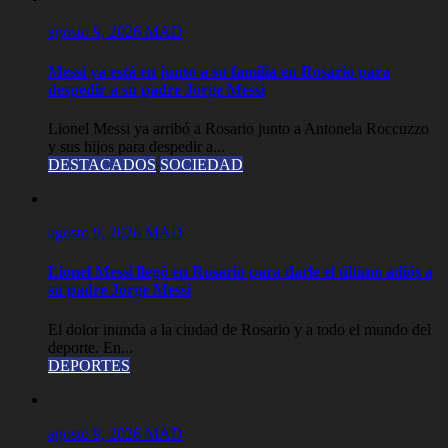
agosto 9, 2026
MAD
Messi ya está en junto a su familia en Rosario para
despedir a su padre Jorge Messi
Lionel Messi ya arribó a Rosario junto a Antonela Roccuzzo
y sus hijos para despedir a...
DESTACADOS
SOCIEDAD
agosto 9, 2026
MAD
Lionel Messi llegó en Rosario para darle el último adiós a
su padre Jorge Messi
El dolor inunda a la ciudad de Rosario y a todo el mundo del
deporte. En...
DEPORTES
agosto 9, 2026
MAD