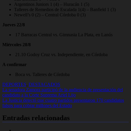
Argentinos Juniors 1 (4) – Huracán 1 (5)
Talleres de Remedios de Escalada 1(4) – Banfield 1 (3)
Newell’s 0 (2) – Central Córdoba 0 (3)
Jueves 22/8
17 Barracas Central vs. Gimnasia La Plata, en Lanús
Miércoles 28/8
21.10 Godoy Cruz vs. Independiente, en Córdoba
A confirmar
Boca vs. Talleres de Córdoba
DEPORTES
,
DESTACADOS
Navegación
La senadora Zamora participó de la audiencia de presentación del
candidato a la Corte Suprema Ariel Lijo
de
La Justicia detectó que cuatro partidos presentaron 170 candidatos
entradas
falsos para cobrar millones del Estado
Entradas relacionadas