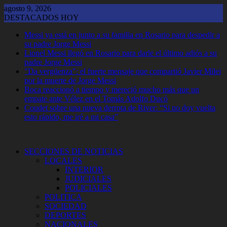
Saltar
agosto 9, 2026
al
DESTACADOS HOY
contenido
Messi ya está en junto a su familia en Rosario para despedir a
su padre Jorge Messi
Lionel Messi llegó en Rosario para darle el último adiós a su
padre Jorge Messi
"Da vergüenza": el fuerte mensaje que compartió Javier Milei
por la muerte de Jorge Messi
Boca reaccionó a tiempo y mereció mucho más que un
empate ante Vélez en el Tomás Adolfo Ducó
Coudet sobre una nueva derrota de River: “Si no doy vuelta
esto rápido, me iré a mi casa”
SECCIONES DE NOTICIAS
LOCALES
INTERIOR
JUDICIALES
POLICIALES
POLITICA
SOCIEDAD
DEPORTES
NACIONALES