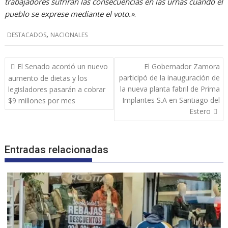
trabajadores sufriran las consecuencias en las urnas cuando el
pueblo se exprese mediante el voto.»
.
,
DESTACADOS
NACIONALES
Navegación
El Senado acordó un nuevo
El Gobernador Zamora
de
participó de la inauguración de
aumento de dietas y los
entradas
la nueva planta fabril de Prima
legisladores pasarán a cobrar
Implantes S.A en Santiago del
$9 millones por mes
Estero
Entradas relacionadas