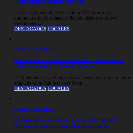
cargos docentes titulares y suplentes
El Consejo General de Educación (CGE) informó que
durante este fin de semana se llevará adelante un nuevo
ofrecimiento...
DESTACADOS
LOCALES
agosto 7, 2026
MAD
El Gobernador Elias Suárez convocó a una reunión de
Gabinete ampliada en Casa de Gobierno
El Gobernador Elías Suárez convocó este viernes una reunión
ampliada de su Gabinete en el Salón...
DESTACADOS
LOCALES
agosto 7, 2026
MAD
Media sanción en el Senado a la Ley de Propiedad
Privada, pero sin Tierras ni Manejo del Fuego