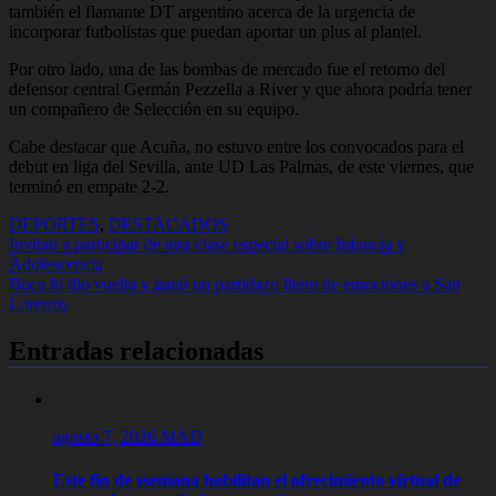
también el flamante DT argentino acerca de la urgencia de
incorporar futbolistas que puedan aportar un plus al plantel.
Por otro lado, una de las bombas de mercado fue el retorno del
defensor central Germán Pezzella a River y que ahora podría tener
un compañero de Selección en su equipo.
Cabe destacar que Acuña, no estuvo entre los convocados para el
debut en liga del Sevilla, ante UD Las Palmas, de este viernes, que
terminó en empate 2-2.
DEPORTES
,
DESTACADOS
Navegación
Invitan a participar de una clase especial sobre Infancia y
Adolescencia
de
Boca lo dio vuelta y ganó un partidazo lleno de emociones a San
entradas
Lorenzo
Entradas relacionadas
agosto 7, 2026
MAD
Este fin de ssemana habilitan el ofrecimiento virtual de