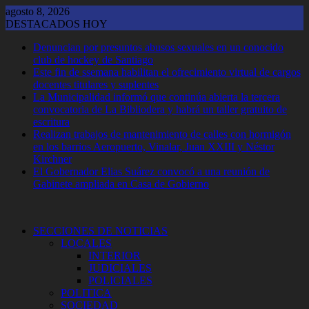
Saltar
agosto 8, 2026
al
DESTACADOS HOY
contenido
Denuncian por presuntos abusos sexuales en un conocido
club de hockey de Santiago
Este fin de ssemana habilitan el ofrecimiento virtual de cargos
docentes titulares y suplentes
La Municipalidad informó que continúa abierta la tercera
convocatoria de La Bibliodera y habrá un taller gratuito de
escritura
Realizan trabajos de mantenimiento de calles con hormigón
en los barrios Aeropuerto, Vinalar, Juan XXIII y Néstor
Kirchner
El Gobernador Elias Suárez convocó a una reunión de
Gabinete ampliada en Casa de Gobierno
SECCIONES DE NOTICIAS
LOCALES
INTERIOR
JUDICIALES
POLICIALES
POLITICA
SOCIEDAD