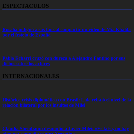
ESPECTACULOS
Rosalía indignó a sus fans al compartir un video de Mia Khalifa
por el festejo de España
Pablo Echarri cruzó con dureza a Alejandro Fantino por sus
dichos sobre los actores
INTERNACIONALES
Histórica crisis diplomática con Brasil: Lula rebajó el nivel de la
relación bilateral por los insultos de Milei
Claudia Sheinbaum desmintió a Javier Milei: «Es falso, no hay
ninguna campaña contra Argentina»