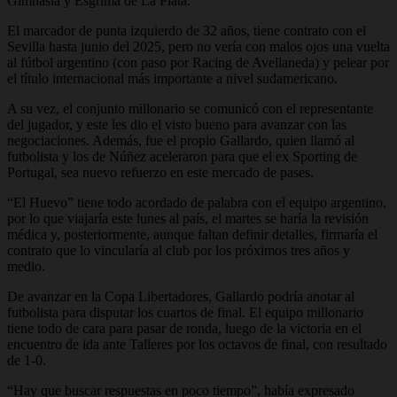
Gimnasia y Esgrima de La Plata.
El marcador de punta izquierdo de 32 años, tiene contrato con el
Sevilla hasta junio del 2025, pero no vería con malos ojos una vuelta
al fútbol argentino (con paso por Racing de Avellaneda) y pelear por
el título internacional más importante a nivel sudamericano.
A su vez, el conjunto millonario se comunicó con el representante
del jugador, y este les dio el visto bueno para avanzar con las
negociaciones. Además, fue el propio Gallardo, quien llamó al
futbolista y los de Núñez aceleraron para que el ex Sporting de
Portugal, sea nuevo refuerzo en este mercado de pases.
“El Huevo” tiene todo acordado de palabra con el equipo argentino,
por lo que viajaría este lunes al país, el martes se haría la revisión
médica y, posteriormente, aunque faltan definir detalles, firmaría el
contrato que lo vincularía al club por los próximos tres años y
medio.
De avanzar en la Copa Libertadores, Gallardo podría anotar al
futbolista para disputar los cuartos de final. El equipo millonario
tiene todo de cara para pasar de ronda, luego de la victoria en el
encuentro de ida ante Talleres por los octavos de final, con resultado
de 1-0.
“Hay que buscar respuestas en poco tiempo”, había expresado