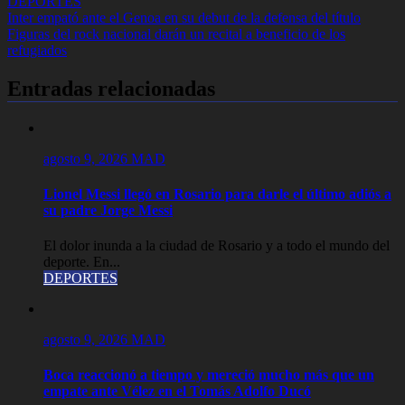
DEPORTES
Navegación
Inter empató ante el Genoa en su debut de la defensa del título
Figuras del rock nacional darán un recital a beneficio de los
de
refugiados
entradas
Entradas relacionadas
agosto 9, 2026
MAD
Lionel Messi llegó en Rosario para darle el último adiós a
su padre Jorge Messi
El dolor inunda a la ciudad de Rosario y a todo el mundo del
deporte. En...
DEPORTES
agosto 9, 2026
MAD
Boca reaccionó a tiempo y mereció mucho más que un
empate ante Vélez en el Tomás Adolfo Ducó