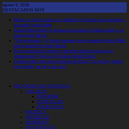
Saltar
agosto 9, 2026
al
DESTACADOS HOY
contenido
Messi ya está en junto a su familia en Rosario para despedir a
su padre Jorge Messi
Lionel Messi llegó en Rosario para darle el último adiós a su
padre Jorge Messi
"Da vergüenza": el fuerte mensaje que compartió Javier Milei
por la muerte de Jorge Messi
Boca reaccionó a tiempo y mereció mucho más que un
empate ante Vélez en el Tomás Adolfo Ducó
Coudet sobre una nueva derrota de River: “Si no doy vuelta
esto rápido, me iré a mi casa”
SECCIONES DE NOTICIAS
LOCALES
INTERIOR
JUDICIALES
POLICIALES
POLITICA
SOCIEDAD
DEPORTES
NACIONALES