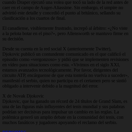
cuando Draper ejecutó una volea que tocó su lado de la red antes de
caer en el campo de Auger-Aliassime. Sin embargo, el umpire no
advirtió este detalle y concedió el punto al británico, sellando su
clasificación a los cuartos de final.
El canadiense, visiblemente frustrado, increpó al árbitro: «¿No viste
a la pelota botar en el piso?», pero Allensworth se mantuvo firme en
su decisión.
Desde su cuenta en la red social X (anteriormente Twitter),
Djokovic publicó un contundente comunicado en el que calificó el
episodio como «vergonzoso» y pidió que se implementen revisiones
en vídeo para situaciones como esta. «Vivimos en el siglo XXI,
estamos avanzados tecnológicamente. Por favor, dirigentes del
circuito ATP, encárguense de que esta tontería no vuelva a suceder»,
manifestó el serbio, quien no participa en el certamen pero se sintió
obligado a intervenir debido a la magnitud del error.
X de Novak Djokovic
Djokovic, que ha ganado un récord de 24 títulos de Grand Slam, es
una de las figuras más influyentes del tenis mundial y sus palabras
podrían ser decisivas para impulsar un cambio en las reglas. La
polémica generó un amplio debate en la comunidad del tenis, con
muchos fanáticos y jugadores apoyando el reclamo del serbio.