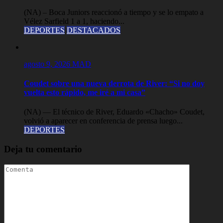
(NA) – Boca Juniors reaccionó a tiempo y se lo empato a
Vélez Sarfield 1 a 1, haciendo...
DEPORTES
DESTACADOS
agosto 9, 2026
MAD
Coudet sobre una nueva derrota de River: “Si no doy
vuelta esto rápido, me iré a mi casa”
(NA) — El técnico de River, Eduardo «Chacho» Coudet,
volvió a aparecer en conferencia de prensa luego...
DEPORTES
Deja tu comentario