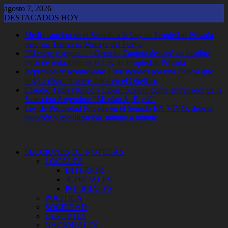
Saltar
agosto 7, 2026
al
DESTACADOS HOY
contenido
Media sanción en el Senado a la Ley de Propiedad Privada,
pero sin Tierras ni Manejo del Fuego
"El corte y pegue...": Gerardo Zamora destapó un insólito
error de redacción en la Ley de Propiedad Privada
Represión descontrolada: 1500 heridos por una Policía que
llegó a disparar entre autos en el Obelisco
Claudio Tapia ratificó a Lionel Scaloni como entrenador de la
Selección Argentina: "Mi plan A, B y C"
Ley de Propiedad Privada en el Senado EN VIVO: debate,
votación y movilización, minuto a minuto
SECCIONES DE NOTICIAS
LOCALES
INTERIOR
JUDICIALES
POLICIALES
POLITICA
SOCIEDAD
DEPORTES
NACIONALES