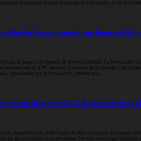
actividad se concretó durante la mañana de este viernes, en un hotel 
on Burford para pagarle con bonos el fallo
espliega un juego a dos bandas de dudosa legalidad. La Procuración Gen
la expropiación de YPF, mientras el ministro de Economía, Luis «Toto» 
stado, representado por la Procuración, sostiene que…
esupuesto de seguridad vial para asegurar e
l de Seguridad Vial (ANSV) para facilitar el negocio de parques eólico
todas las que involucran al ex presidente. Dietrich ordenó que vehícul