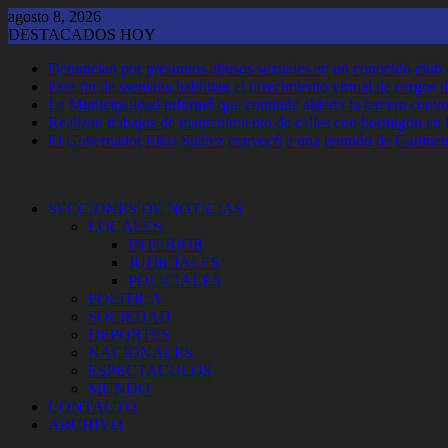
Saltar
agosto 8, 2026
al
DESTACADOS HOY
contenido
Denuncian por presuntos abusos sexuales en un conocido club
Este fin de ssemana habilitan el ofrecimiento virtual de cargos d
La Municipalidad informó que continúa abierta la tercera convoca
Realizan trabajos de mantenimiento de calles con hormigón en 
El Gobernador Elias Suárez convocó a una reunión de Gabinet
SECCIONES DE NOTICIAS
LOCALES
INTERIOR
JUDICIALES
POLICIALES
POLITICA
SOCIEDAD
DEPORTES
NACIONALES
ESPECTACULOS
MUNDO
CONTACTO
ARCHIVO