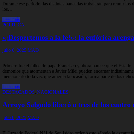
Durante ese período, las distintas bancadas trabajarán para reunir los
los…
Leer más
POLITICA
«¡Despertemos a la fe!»: la eufórica areng
julio 6, 2025
MAD
Primero fue el fallecido papa Francisco y ahora parece que el Estado, 
demonios que atormentan a Javier Milei pueden encarnar indistintamen
mencionarlo toda vez que amerita la ocasión; forma parte de los delir
Leer más
DESTACADOS
,
NACIONALES
Arroyo Salgado liberó a tres de los cuatro 
julio 6, 2025
MAD
El Juzgado Federal N°1 de San Isidro ordenó este sábado la excarcelaci