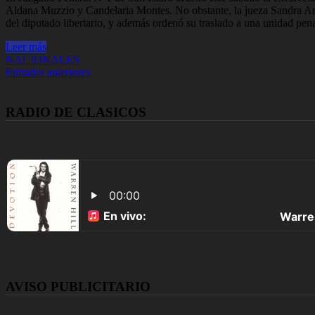
Aldana Muzzio y Candelaria Montes. No obstante, la jueza Sandra Arroy
del diputado libertario, y además ordenó su traslado a una unidad pe
Leer más
NACIONALES
Navegación
Entradas anteriores
de
entradas
RADIO DE CLASICOS
AVISO PUBLICITARIO